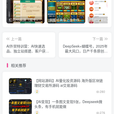
红鸟H5棋牌（房卡+金币）全套双模式游戏源码
网狐经典版之盛世棋牌完整游戏源码（包含文档、架设教程、网站、源代码等）
上一篇
下一篇
AI外贸特训营：AI快速选
DeepSeek+蝴蝶号，2025年
品、独立站搭建、客户获
最大风口，日产千条原创爆
取、邮件营销、品牌营销等
款，轻松月入破W
相关推荐
【网站源码】AI量化投资源码 海外版区块链
理财交易所源码 ai交易源码
280
【AI变现】一条图文变现5张，Deepseek微
头条，有手机就能做
276