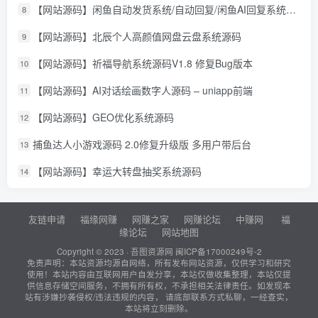
【网站源码】闲鱼自动发货系统/自动回复/闲鱼AI回复系统源码
8
【网站源码】北辰个人高颜值网盘云盘系统源码
9
【网站源码】祈福导航系统源码V1.8 修复Bug版本
10
【网站源码】AI对话绘画数字人源码 – uniapp前端
11
【网站源码】GEO优化系统源码
12
捕鱼达人小游戏源码 2.0修复升级版 多用户带后台
13
【网站源码】幸运大转盘抽奖系统源码
14
友链申请
福缘网赚
网赚之家
网赚论坛
中赚网
福
缘论坛
网站地图
Copyright © 2023 ·
吾图资源网
闽ICP备17000249号-2
免责声明：本站资源均源自网络，所有发布网站资源，仅供学习和研究
使用！本站内容由互联网用户自发分享，本站仅做收集整理，本站仅提
供信息存储空间服务，不拥有所有权，不承担相关法律责任。如发现本
站有涉嫌抄袭侵权/违法违规的内容， 请底部联系方式私聊，一经查实，
本站将立刻删除。