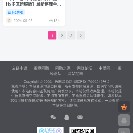
H5多区跨服版】最新整理单机
一键即玩镜像端+Linux手工服
H5游戏
务端+GM授权后台+GM管理后
2024-09-05
台+详细搭建教程
134
1
2
3
友链申请
福缘网赚
网赚之家
网赚论坛
中赚网
福
缘论坛
网站地图
Copyright © 2023 ·
吾图资源网
闽ICP备17000249号-2
免责声明：本站资源均源自网络，所有发布网站资源，仅供学习和研究
使用！本站内容由互联网用户自发分享，本站仅做收集整理，本站仅提
供信息存储空间服务，不拥有所有权，不承担相关法律责任。如发现本
站有涉嫌抄袭侵权/违法违规的内容， 请底部联系方式私聊，一经查实，
本站将立刻删除。