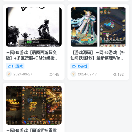
三网H5游戏【萌图西游超变
【游戏源码】三网H5游戏【神
版】+多区跨服+GM分级授权
仙与妖怪H5】最新整理Win一
后台+简易安卓APP+Linux一
键服务端+多区跨服+GM授权
H5游戏
H5游戏
键全自动搭建脚本+Linux手工
后台+详细搭建教程
2024-09-27
2024-09-17
服务端+详细搭建教程
145
192
三网H5游戏【霸道武神雷霆