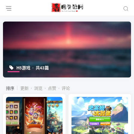
H5游戏
共43篇
排序
更新
浏览
点赞
评论