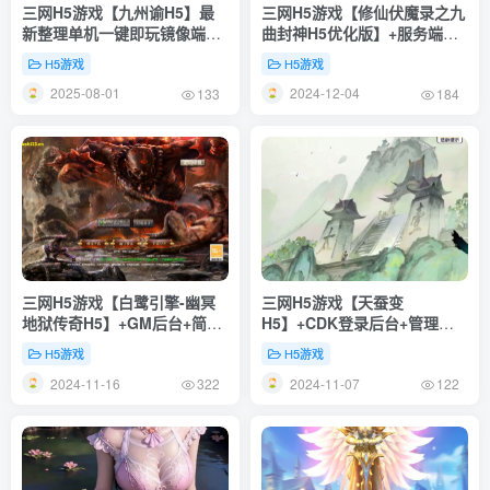
三网H5游戏【九州谕H5】最
三网H5游戏【修仙伏魔录之九
新整理单机一键即玩镜像端
曲封神H5优化版】+服务端源
+Linux手工服务端+详细搭建
码+特权注册后台+简易安卓
H5游戏
H5游戏
教程
APP+Linux一键全自动搭建脚
2025-08-01
2024-12-04
本+Linux手工服务端+详细搭
133
184
建教程
三网H5游戏【白鹭引擎-幽冥
三网H5游戏【天蚕变
地狱传奇H5】+GM后台+简易
H5】+CDK登录后台+管理后
安卓APP+全自动开区/合区
台+GM授权后+简易安卓
H5游戏
H5游戏
+Linux一键全自动搭建脚本
APP+Linux一键全自动搭建脚
2024-11-16
2024-11-07
+Linux手工服务端+详细搭建
本+Linux手工服务端+详细搭
322
122
教程
建教程