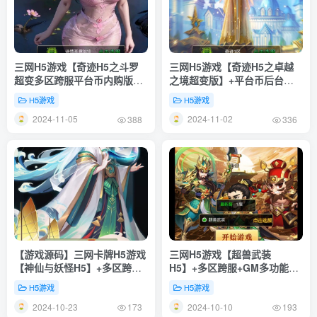
三网H5游戏【奇迹H5之斗罗
三网H5游戏【奇迹H5之卓越
超变多区跨服平台币内购版】
之境超变版】+平台币后台
+简易安卓APP+新版GM平台
+GM授权后台+简易安卓
H5游戏
H5游戏
币授权后台++Linux一键全自
APK+Linux一键全自动搭建脚
2024-11-05
2024-11-02
动搭建脚本++Linux手工服务
本+Linux手工服务端+详细搭
388
336
端+详细搭建教程
建教程
【游戏源码】三网卡牌H5游戏
三网H5游戏【超兽武装
【神仙与妖怪H5】+多区跨服
H5】+多区跨服+GM多功能授
+GM授权后台+简易安卓
权后台+Linux一键全自动搭建
H5游戏
H5游戏
APP+Linux一键全自搭建脚本
脚本+Linux手工服务端+详细
2024-10-23
2024-10-10
+Linux手动端+详细搭建教程
搭建教程
173
193