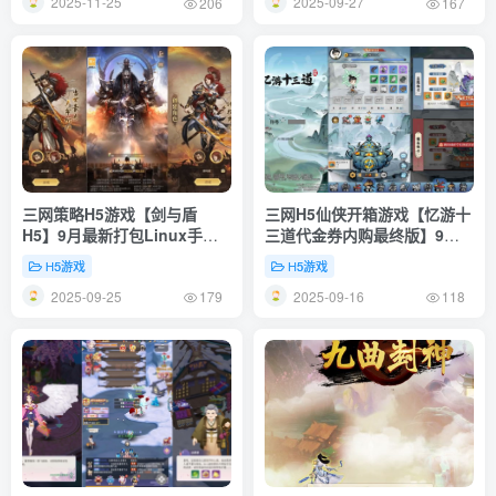
2025-11-25
2025-09-27
206
167
三网策略H5游戏【剑与盾
三网H5仙侠开箱游戏【忆游十
H5】9月最新打包Linux手工
三道代金券内购最终版】9月
服务端+详细搭建教程+全套源
最新打包VM单机一键端
H5游戏
H5游戏
码+GM授权后台+简易安卓客
+Linux手工服务端+详细搭建
2025-09-25
2025-09-16
户端
教程+视频教程+管理后台
179
118
+CDK授权后台+魔改教程+安
卓客户端