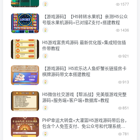
主
1577
【游戏源码】【H5转转水果机】亲测H5公众
号版水果机源码+已对接Z支付+搭建教程
1436
H5游戏富贵鸡源码 最新优化版+集成短信插
件带教程
921
【游戏源码】H5欢乐达人鱼虾蟹长链接房卡
棋牌源码带文本搭建教程
913
H5微信社交游戏【帮派战】完美版游戏完整
源码+服务端+客户端+数据库+教程
851
PHP幸运大转盘+大灌篮H5游戏源码带后台，
包含个人免签支付、免公众号和代理系统下
载
781