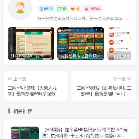
6626
32
16
169W+
扫一扫关注官方微信公众号，第一时间获取源码、网赚项目资源教程，自媒体等知识干货，让互联网创业赚钱更简单。
红鸟H5棋牌（房卡+金币）全套双模式游戏源码
网狐经典版之盛世棋牌完整游戏源码（包含文档、架设教程、网站、源代码等）
上一篇
下一篇
三网H5小游戏【火柴人龙
三网H5游戏【剑与盾/神机三
拳】最新整理WIN系服务端
国H5】最新整理Linux手工
+Linux手工服务端+详细搭建
服务端+全套源码+GM授权
教程+源码
后台+简易安卓客户端+详细
相关推荐
搭建教程
【H5棋牌】加个菜H5棋牌源码 带点控 5个玩
法：杭州麻将+十三水+跑的快+四副牌+斗地