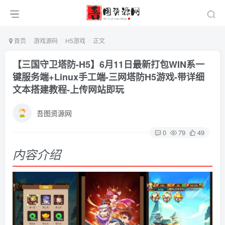
首页
游戏源码
H5游戏
正文
【三国守卫塔防-H5】6月11日最新打包WIN系一
键服务端+Linux手工端-三网塔防H5游戏-带详细
文本搭建教程-上传网站即玩
吾图资源网
0
79
49
内容介绍