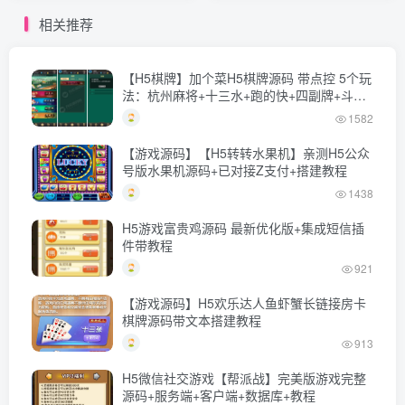
戏-带详细文本搭建教程-上
H5游戏-带详细文本搭建教
相关推荐
传网站即玩
程-上传网站即玩
【H5棋牌】加个菜H5棋牌源码 带点控 5个玩
法：杭州麻将+十三水+跑的快+四副牌+斗地
主
1582
【游戏源码】【H5转转水果机】亲测H5公众
号版水果机源码+已对接Z支付+搭建教程
1438
H5游戏富贵鸡源码 最新优化版+集成短信插
件带教程
921
【游戏源码】H5欢乐达人鱼虾蟹长链接房卡
棋牌源码带文本搭建教程
913
H5微信社交游戏【帮派战】完美版游戏完整
源码+服务端+客户端+数据库+教程