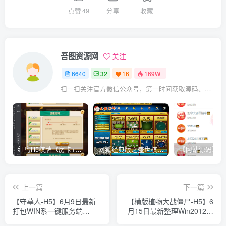
点赞
49
分享
收藏
吾图资源网
关注
6640
32
16
169W+
扫一扫关注官方微信公众号，第一时间获取源码、网赚项目资源教程，自媒体等知识干货，让互联网创业赚钱更简单。
红鸟H5棋牌（房卡+金币）全套双模式游戏源码
网狐经典版之盛世棋牌完整游戏源码（包含文档、架设教程、网站、源代码等）
上一篇
下一篇
【守墓人-H5】6月9日最新
【横版植物大战僵尸-H5】6
打包WIN系一键服务端
月15日最新整理Win2012服
+Linux手工端-三网诡异H5游
务端+Linux服务端-三网塔防