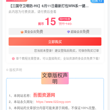
已售 13
【三国守卫塔防-H5】6月11日最新打包WIN系一键服务端+Linux手工端-三网塔防H5游戏-带详细文本搭建教程-上传网站即玩
此内容为付费资源，请付费后查看
15
限时特惠
149
图币
图币
免费
免费
黄金会员
超级会员
立即购买
您当前未登录！建议登陆后购买，可保存购买订单
单个教程无需登录，可以直接购买；全站资源终身会员免费下载！
©
版权声明
文章版权声
明
吾图资源网
1、本网站名称：
2、本站永久网址：
https://www.022zxyy.com
3、本网站的文章部分内容可能来源于网络，不保证100%完整、