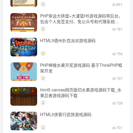
851
PHP幸运大转盘+大灌篮H5游戏源码带后台，
包含个人免签支付、免公众号和代理系统下
载
781
HTML5德州扑克派对游戏源码
756
PHP神猴水果开奖游戏源码 基于ThinkPHP框
架开发
737
html5 canvas网页版切水果游戏源码下载_水
果忍者游戏源码下载
728
HTML5侠客行武侠游戏源码
701