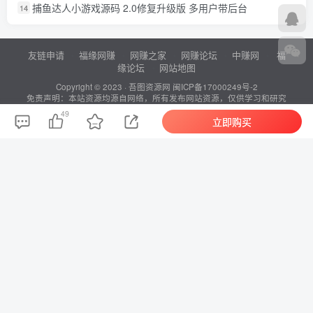
捕鱼达人小游戏源码 2.0修复升级版 多用户带后台
14
友链申请
福缘网赚
网赚之家
网赚论坛
中赚网
福
缘论坛
网站地图
Copyright © 2023 ·
吾图资源网
闽ICP备17000249号-2
免责声明：本站资源均源自网络，所有发布网站资源，仅供学习和研究
使用！本站内容由互联网用户自发分享，本站仅做收集整理，本站仅提
49
立即购买
供信息存储空间服务，不拥有所有权，不承担相关法律责任。如发现本
站有涉嫌抄袭侵权/违法违规的内容， 请底部联系方式私聊，一经查实，
本站将立刻删除。
站长QQ：
站长微信：
815271572
815271572