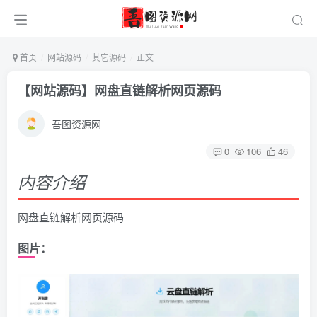
首页
网站源码
其它源码
正文
【网站源码】网盘直链解析网页源码
吾图资源网
0
106
46
内容介绍
网盘直链解析网页源码
图片：