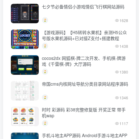
七夕节必备情侣小游戏情侣飞行棋网站源码
1628
【游戏源码】【H5转转水果机】亲测H5公众
号版水果机源码+已对接Z支付+搭建教程
1438
cocos2dx 网狐棋-牌二次开发、手机棋-牌游
戏《千雷棋-牌》大厅源码
1380
帝国cms内核网址导航分类目录网站程序源码
1346
时时 彩源码 彩38完整修复版 开奖正常 带手
机wap
1117
手机斗地主APP源码 Android手游斗地主APP