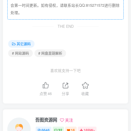
会第一时间更新。如有侵权，请联系站长QQ:815271572进行删除
处理。
THE END
其它源码
# 网站源码
# 网盘直链解析
喜欢就支持一下吧
点赞
46
分享
收藏
吾图资源网
关注
6646
32
16
169W+