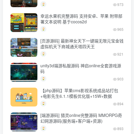
973
幸运水果机完整源码 支持安卓、苹果 附带部
署文本说明 基于cocos2d
965
[页游源码] 最新神女天下一键端无限元宝金钱
虚拟机天下商城通天塔四天王
921
unity3d端游私服源码 神启online全套游戏源
码
903
【php源码】苹果cms影视系统成品站打包
+电影先生6.1.1模板优化版+15W+数据
894
[端游源码] 猎灵online完整源码 MMORPG奇
幻网游源码(服务端+客户端+资源)
893