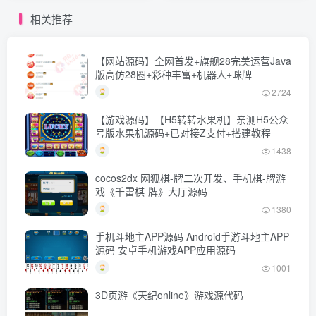
相关推荐
【网站源码】全网首发+旗舰28完美运营Java
版高仿28圈+彩种丰富+机器人+眯牌
2724
【游戏源码】【H5转转水果机】亲测H5公众
号版水果机源码+已对接Z支付+搭建教程
1438
cocos2dx 网狐棋-牌二次开发、手机棋-牌游
戏《千雷棋-牌》大厅源码
1380
手机斗地主APP源码 Android手游斗地主APP
源码 安卓手机游戏APP应用源码
1001
3D页游《天纪online》游戏源代码