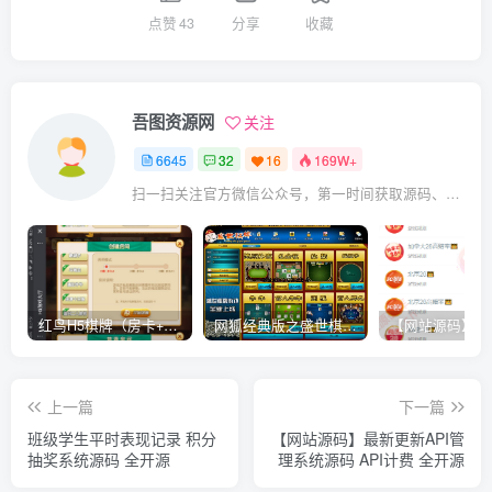
点赞
43
分享
收藏
吾图资源网
关注
6645
32
16
169W+
扫一扫关注官方微信公众号，第一时间获取源码、网赚项目资源教程，自媒体等知识干货，让互联网创业赚钱更简单。
红鸟H5棋牌（房卡+金币）全套双模式游戏源码
网狐经典版之盛世棋牌完整游戏源码（包含文档、架设教程、网站、源代码等）
上一篇
下一篇
班级学生平时表现记录 积分
【网站源码】最新更新API管
抽奖系统源码 全开源
理系统源码 API计费 全开源