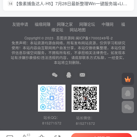
【像素捕鱼达人-H5】7月28日最新整理Win一键服务端+Linux服务端-三网捕鱼网页游戏-带详细文本搭建教程-上传网站即玩
14
友链申请
福缘网赚
网赚之家
网赚论坛
中赚网
福
缘论坛
网站地图
Copyright © 2023 ·
吾图资源网
闽ICP备17000249号-2
免责声明：本站资源均源自网络，所有发布网站资源，仅供学习和研究
使用！本站内容由互联网用户自发分享，本站仅做收集整理，本站仅提
供信息存储空间服务，不拥有所有权，不承担相关法律责任。如发现本
站有涉嫌抄袭侵权/违法违规的内容， 请底部联系方式私聊，一经查实，
本站将立刻删除。
站长QQ：
站长微信：
815271572
815271572
43