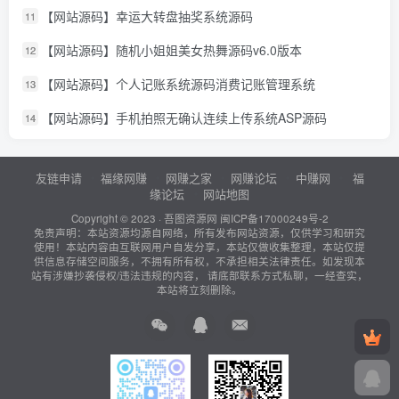
【网站源码】幸运大转盘抽奖系统源码
11
【网站源码】随机小姐姐美女热舞源码v6.0版本
12
【网站源码】个人记账系统源码消费记账管理系统
13
【网站源码】手机拍照无确认连续上传系统ASP源码
14
友链申请
福缘网赚
网赚之家
网赚论坛
中赚网
福
缘论坛
网站地图
Copyright © 2023 ·
吾图资源网
闽ICP备17000249号-2
免责声明：本站资源均源自网络，所有发布网站资源，仅供学习和研究
使用！本站内容由互联网用户自发分享，本站仅做收集整理，本站仅提
供信息存储空间服务，不拥有所有权，不承担相关法律责任。如发现本
站有涉嫌抄袭侵权/违法违规的内容， 请底部联系方式私聊，一经查实，
本站将立刻删除。