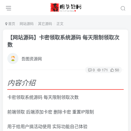
首页
网站源码
其它源码
正文
【网站源码】卡密领取系统源码 每天限制领取次
数
吾图资源网
0
171
50
内容介绍
卡密领取系统源码 每天限制领取次数
前端领取 后端添加卡密 删除卡密 重置IP限制
用于给用户搞活动使用 实际功能自己体验