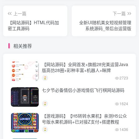
上一篇
下一篇
【网站源码】HTML代码加
全新UI随机美女短视频管理
密工具源码
系统源码_带后台运营版
相关推荐
【网站源码】全网首发+旗舰28完美运营Java
版高仿28圈+彩种丰富+机器人+眯牌
2723
七夕节必备情侣小游戏情侣飞行棋网站源码
1624
【游戏源码】【H5转转水果机】亲测H5公众
号版水果机源码+已对接Z支付+搭建教程
1436