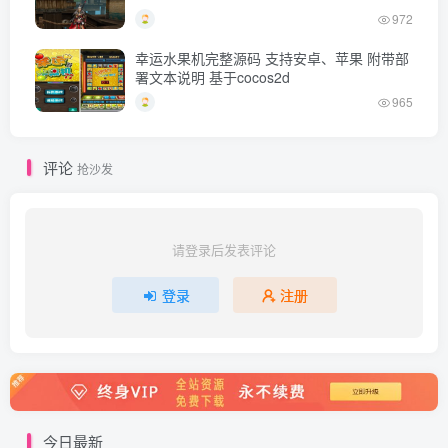
972
幸运水果机完整源码 支持安卓、苹果 附带部
署文本说明 基于cocos2d
965
评论
抢沙发
请登录后发表评论
登录
注册
今日最新