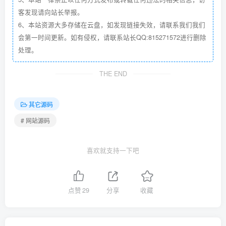
客发现请向站长举报。
6、本站资源大多存储在云盘，如发现链接失效，请联系我们我们
会第一时间更新。如有侵权，请联系站长QQ:815271572进行删除
处理。
THE END
其它源码
# 网站源码
喜欢就支持一下吧
点赞
29
分享
收藏