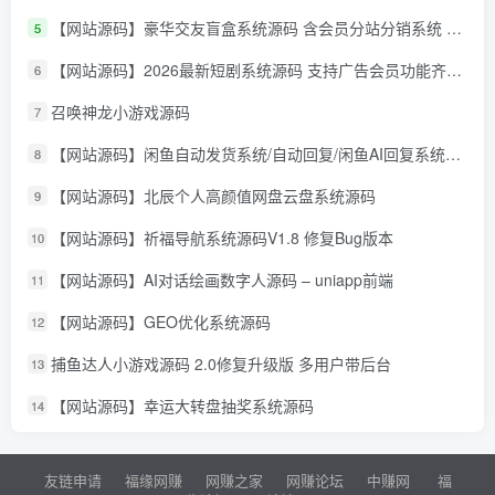
【网站源码】豪华交友盲盒系统源码 含会员分站分销系统 可易支付
5
【网站源码】2026最新短剧系统源码 支持广告会员功能齐全短剧源码
6
召唤神龙小游戏源码
7
【网站源码】闲鱼自动发货系统/自动回复/闲鱼AI回复系统源码
8
【网站源码】北辰个人高颜值网盘云盘系统源码
9
【网站源码】祈福导航系统源码V1.8 修复Bug版本
10
【网站源码】AI对话绘画数字人源码 – uniapp前端
11
【网站源码】GEO优化系统源码
12
捕鱼达人小游戏源码 2.0修复升级版 多用户带后台
13
【网站源码】幸运大转盘抽奖系统源码
14
友链申请
福缘网赚
网赚之家
网赚论坛
中赚网
福