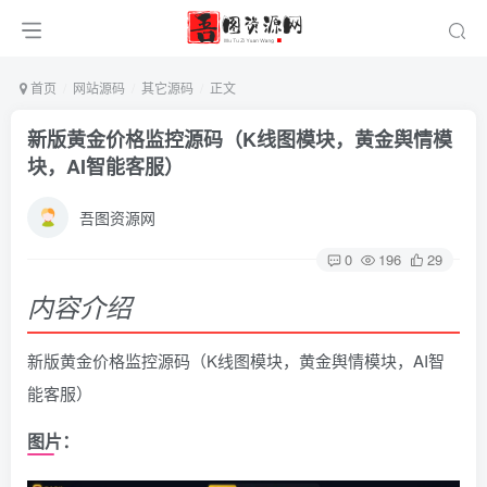
首页
网站源码
其它源码
正文
新版黄金价格监控源码（K线图模块，黄金舆情模
块，AI智能客服）
吾图资源网
0
196
29
内容介绍
新版黄金价格监控源码（K线图模块，黄金舆情模块，AI智
能客服）
图片：