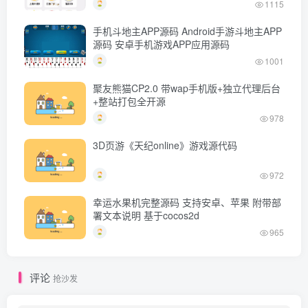
1115
手机斗地主APP源码 Android手游斗地主APP
源码 安卓手机游戏APP应用源码
1001
聚友熊猫CP2.0 带wap手机版+独立代理后台
+整站打包全开源
978
3D页游《天纪online》游戏源代码
972
幸运水果机完整源码 支持安卓、苹果 附带部
署文本说明 基于cocos2d
965
评论
抢沙发