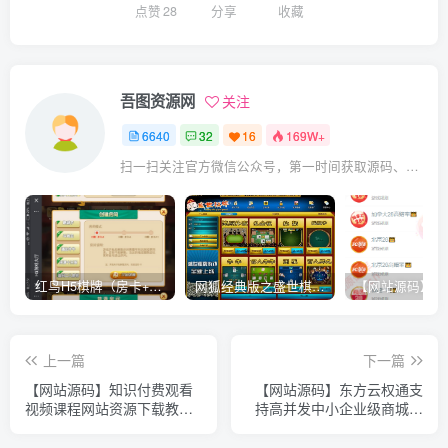
点赞
28
分享
收藏
吾图资源网
关注
6640
32
16
169W+
扫一扫关注官方微信公众号，第一时间获取源码、网赚项目资源教程，自媒体等知识干货，让互联网创业赚钱更简单。
红鸟H5棋牌（房卡+金币）全套双模式游戏源码
网狐经典版之盛世棋牌完整游戏源码（包含文档、架设教程、网站、源代码等）
上一篇
下一篇
【网站源码】知识付费观看
【网站源码】东方云权通支
视频课程网站资源下载教程
持高并发中小企业级商城系
资料源码 php源码
统源码 全开源