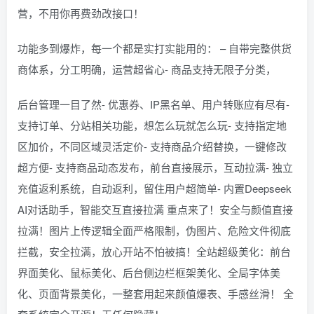
营，不用你再费劲改接口！
功能多到爆炸，每一个都是实打实能用的： – 自带完整供货
商体系，分工明确，运营超省心- 商品支持无限子分类，
后台管理一目了然- 优惠券、IP黑名单、用户转账应有尽有-
支持订单、分站相关功能，想怎么玩就怎么玩- 支持指定地
区加价，不同区域灵活定价- 支持商品介绍替换，一键修改
超方便- 支持商品动态发布，前台直接展示，互动拉满- 独立
充值返利系统，自动返利，留住用户超简单- 内置Deepseek
AI对话助手，智能交互直接拉满 重点来了！安全与颜值直接
拉满！图片上传逻辑全面严格限制，伪图片、危险文件彻底
拦截，安全拉满，放心开站不怕被搞！全站超级美化：前台
界面美化、鼠标美化、后台侧边栏框架美化、全局字体美
化、页面背景美化，一整套用起来颜值爆表、手感丝滑！ 全