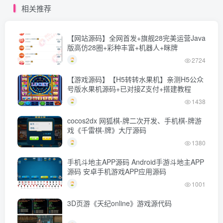
相关推荐
【网站源码】全网首发+旗舰28完美运营Java
版高仿28圈+彩种丰富+机器人+眯牌
2724
【游戏源码】【H5转转水果机】亲测H5公众
号版水果机源码+已对接Z支付+搭建教程
1438
cocos2dx 网狐棋-牌二次开发、手机棋-牌游
戏《千雷棋-牌》大厅源码
1380
手机斗地主APP源码 Android手游斗地主APP
源码 安卓手机游戏APP应用源码
1001
3D页游《天纪online》游戏源代码