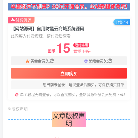
付费资源
已售 14
【网站源码】自用防黑云商城系统源码
此内容为付费资源，请付费后查看
15
限时特惠
149
图币
图币
免费
免费
黄金会员
超级会员
立即购买
您当前未登录！建议登陆后购买，可保存购买订单
单个教程无需登录，可以直接购买；全站资源终身会员免费下载！
©
版权声明
文章版权声
明