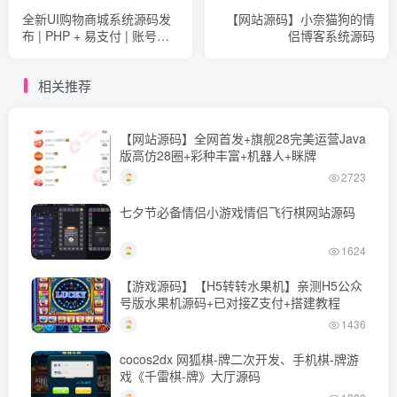
全新UI购物商城系统源码发
【网站源码】小奈猫狗的情
布 | PHP + 易支付 | 账号密
侣博客系统源码
码注册
相关推荐
【网站源码】全网首发+旗舰28完美运营Java
版高仿28圈+彩种丰富+机器人+眯牌
2723
七夕节必备情侣小游戏情侣飞行棋网站源码
1624
【游戏源码】【H5转转水果机】亲测H5公众
号版水果机源码+已对接Z支付+搭建教程
1436
cocos2dx 网狐棋-牌二次开发、手机棋-牌游
戏《千雷棋-牌》大厅源码