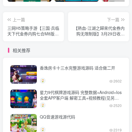
上一篇
下一篇
三网H5策略手游【三国·兵临
【熱血-江湖之歸來代金券内
天下代金券内购七合M8版】
购无限制版】3月29日收集
最新整理Linux手工服务端
打包Linux服务端+VM单机一
+管理后台+GM授权后台+简
键端-经典武侠手游-带详细
相关推荐
易安卓客户端+详细搭建教程
架设教程-视频教程-CDK授
+视频教程
权后台-WEB注册-安卓客户
端
香逸房卡十三水完整游戏源码 适合做二开
2602
星力9代棋牌游戏源码 完整数据+Android+Ios
全套APP客户端 解密工具+视频教程(见另个
链接)
2520
QQ音速游戏源代码
2319