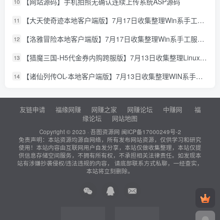
【网站源码】手机拍照无确认连续上传系统ASP源码
10
【大天使奇迹本地客户端版】7月17日收集整理Win系手工服务端-怀旧奇迹页游-详细文本搭建教程-GM授权管理后台-PC客户端
11
【洛雅冒险本地客户端版】7月17日收集整理Win系手工服务端-经典冒险页游-详细文本搭建教程-PC客户端
12
【猎魔三国-H5代金券内购跨服版】7月13日收集整理Linux手工服务端-典藏卡牌回合手游-详细文本搭建教程-通用视频教程-GM管理授权后台-简易安卓客户端
13
【诸仙列传OL-本地客户端版】7月13日收集整理WIN系手工服务端-经典修真页游-详细文本搭建教程-GM工具-PC客户端
14
友链申请
福缘网赚
网赚之家
网赚论坛
中赚网
福
缘论坛
网站地图
Copyright © 2023 ·
吾图资源网
闽ICP备17000249号-2
免责声明：本站资源均源自网络，所有发布网站资源，仅供学习和研究
使用！本站内容由互联网用户自发分享，本站仅做收集整理，本站仅提
供信息存储空间服务，不拥有所有权，不承担相关法律责任。如发现本
站有涉嫌抄袭侵权/违法违规的内容， 请底部联系方式私聊，一经查实，
本站将立刻删除。