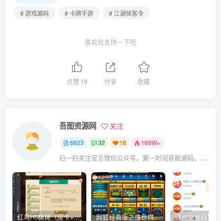
# 游戏源码
# 卡牌手游
# 江湖侠客令
喜欢就支持一下吧
点赞
19
分享
收藏
吾图资源网
关注
6623
32
16
169W+
扫一扫关注官方微信公众号，第一时间获取源码、网赚项目资源教程，自媒体等知识干货，让互联网创业赚钱更简单。
红鸟H5棋牌（房卡+金币）全套双模式游戏源码
网狐经典版之盛世棋牌完整游戏源码（包含文档、架设教程、网站、源代码等）