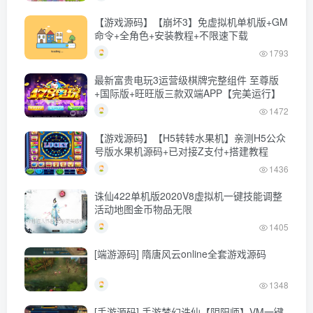
【游戏源码】【崩坏3】免虚拟机单机版+GM
命令+全角色+安装教程+不限速下载
1793
最新富贵电玩3运营级棋牌完整组件 至尊版
+国际版+旺旺版三款双端APP【完美运行】
1472
【游戏源码】【H5转转水果机】亲测H5公众
号版水果机源码+已对接Z支付+搭建教程
1436
诛仙422单机版2020V8虚拟机一键技能调整
活动地图金币物品无限
1405
[端游源码] 隋唐风云online全套游戏源码
1348
[手游源码] 手游梦幻诛仙【阴阳师】VM一键