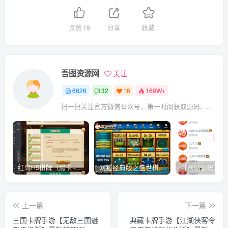
点赞
18
分享
收藏
吾图资源网
关注
6626
32
16
169W+
扫一扫关注官方微信公众号，第一时间获取源码、网赚项目资源教程，自媒体等知识干货，让互联网创业赚钱更简单。
红鸟H5棋牌（房卡+金币）全套双模式游戏源码
网狐经典版之盛世棋牌完整游戏源码（包含文档、架设教程、网站、源代码等）
上一篇
下一篇
三国卡牌手游【无敌三国魅
典藏卡牌手游【江湖侠客令