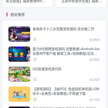
影无极版】最新整理Win系
五周年修复优化版】最新整
服务端+运营后台+GM授权
理Win系服务端+GM运营后
后台+安卓苹果双端+详细搭
台+安卓苹果双端+详细搭建
相关推荐
建教程
教程
香逸房卡十三水完整游戏源码 适合做二开
2604
星力9代棋牌游戏源码 完整数据+Android+Ios
全套APP客户端 解密工具+视频教程(见另个
链接)
2522
QQ音速游戏源代码
2320
【游戏源码】【崩坏3】免虚拟机单机版+GM
命令+全角色+安装教程+不限速下载
1794