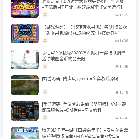
最新富贵电玩3运营级棋牌完整组件 至尊版
+国际版+旺旺版三款双端APP【完美运行】
1472
【游戏源码】【H5转转水果机】亲测H5公众
号版水果机源码+已对接Z支付+搭建教程
1436
诛仙422单机版2020V8虚拟机一键技能调整
活动地图金币物品无限
1406
[端游源码] 隋唐风云online全套游戏源码
1348
[手游源码] 手游梦幻诛仙【阴阳师】VM一键
即玩服务端+GM后台+图文教程
1266
精美3D卡牌手游【口袋嘉年华】+安卓苹果双
端+GM授权后台+内充+管理后台+代理后台