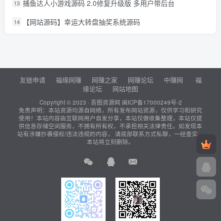
捕鱼达人小游戏源码 2.0修复升级版 多用户带后台
13
【网站源码】幸运大转盘抽奖系统源码
14
友链申请
福缘网赚
网赚之家
网赚论坛
中赚网
福
缘论坛
网站地图
Copyright © 2023 ·
吾图资源网
闽ICP备17000249号-2
免责声明：本站资源均源自网络，所有发布网站资源，仅供学习和研究
使用！本站内容由互联网用户自发分享，本站仅做收集整理，本站仅提
供信息存储空间服务，不拥有所有权，不承担相关法律责任。如发现本
站有涉嫌抄袭侵权/违法违规的内容， 请底部联系方式私聊，一经查实，
本站将立刻删除。