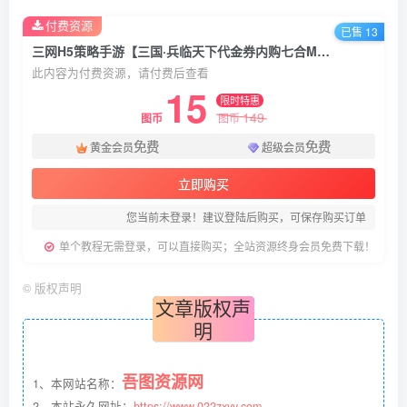
付费资源
已售 13
三网H5策略手游【三国·兵临天下代金券内购七合M8版】最新整理Linux手工服务端+管理后台+GM授权后台+简易安卓客户端+详细搭建教程+视频教程
此内容为付费资源，请付费后查看
15
限时特惠
149
图币
图币
免费
免费
黄金会员
超级会员
立即购买
您当前未登录！建议登陆后购买，可保存购买订单
单个教程无需登录，可以直接购买；全站资源终身会员免费下载！
©
版权声明
文章版权声
明
吾图资源网
1、本网站名称：
2、本站永久网址：
https://www.022zxyy.com