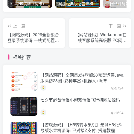
红鸟H5棋牌（房卡+金币）全套双模式游戏源码
网狐经典版之盛世棋牌完整游戏源码（包含文档、架设教程、网站、源代码等）
上一篇
下一篇
【网站源码】2026全新聚合
【网站源码】Workerman在
登录系统源码 一栈式配置全
线客服系统高级版 PC网页
部快捷登录接口
+H5+微信小程序 app
相关推荐
【网站源码】全网首发+旗舰28完美运营Java
版高仿28圈+彩种丰富+机器人+眯牌
2724
七夕节必备情侣小游戏情侣飞行棋网站源码
1624
【游戏源码】【H5转转水果机】亲测H5公众
号版水果机源码+已对接Z支付+搭建教程