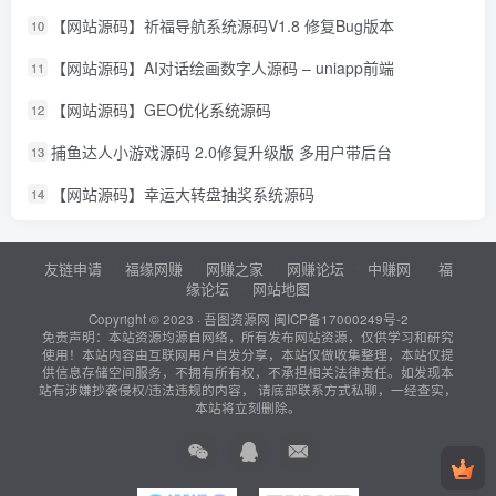
【网站源码】祈福导航系统源码V1.8 修复Bug版本
10
【网站源码】AI对话绘画数字人源码 – uniapp前端
11
【网站源码】GEO优化系统源码
12
捕鱼达人小游戏源码 2.0修复升级版 多用户带后台
13
【网站源码】幸运大转盘抽奖系统源码
14
友链申请
福缘网赚
网赚之家
网赚论坛
中赚网
福
缘论坛
网站地图
Copyright © 2023 ·
吾图资源网
闽ICP备17000249号-2
免责声明：本站资源均源自网络，所有发布网站资源，仅供学习和研究
使用！本站内容由互联网用户自发分享，本站仅做收集整理，本站仅提
供信息存储空间服务，不拥有所有权，不承担相关法律责任。如发现本
站有涉嫌抄袭侵权/违法违规的内容， 请底部联系方式私聊，一经查实，
本站将立刻删除。