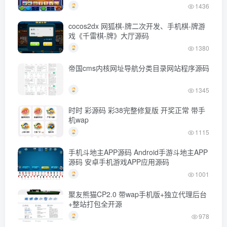
1436
cocos2dx 网狐棋-牌二次开发、手机棋-牌游
戏《千雷棋-牌》大厅源码
1380
帝国cms内核网址导航分类目录网站程序源码
1345
时时 彩源码 彩38完整修复版 开奖正常 带手
机wap
1115
手机斗地主APP源码 Android手游斗地主APP
源码 安卓手机游戏APP应用源码
1001
聚友熊猫CP2.0 带wap手机版+独立代理后台
+整站打包全开源
978