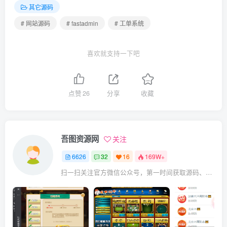
其它源码
# 网站源码
# fastadmin
# 工单系统
喜欢就支持一下吧
点赞
26
分享
收藏
吾图资源网
关注
6626
32
16
169W+
扫一扫关注官方微信公众号，第一时间获取源码、网赚项目资源教程，自媒体等知识干货，让互联网创业赚钱更简单。