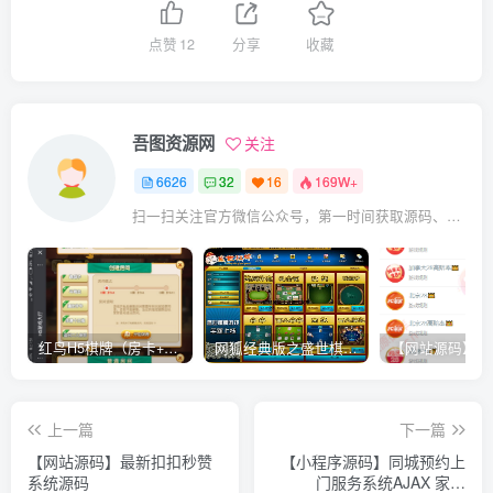
点赞
12
分享
收藏
吾图资源网
关注
6626
32
16
169W+
扫一扫关注官方微信公众号，第一时间获取源码、网赚项目资源教程，自媒体等知识干货，让互联网创业赚钱更简单。
红鸟H5棋牌（房卡+金币）全套双模式游戏源码
网狐经典版之盛世棋牌完整游戏源码（包含文档、架设教程、网站、源代码等）
上一篇
下一篇
【网站源码】最新扣扣秒赞
【小程序源码】同城预约上
系统源码
门服务系统AJAX 家政