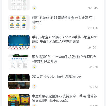
1345
时时 彩源码 彩38完整修复版 开奖正常 带手
机wap
1115
手机斗地主APP源码 Android手游斗地主APP
源码 安卓手机游戏APP应用源码
1001
聚友熊猫CP2.0 带wap手机版+独立代理后台
+整站打包全开源
978
3D页游《天纪online》游戏源代码
972
幸运水果机完整源码 支持安卓、苹果 附带部
署文本说明 基于cocos2d