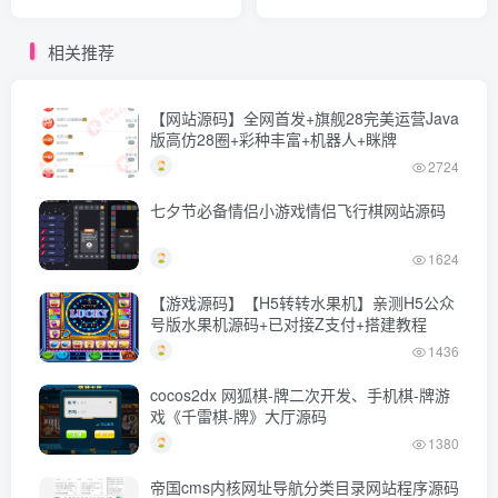
v1.1.1 高级版源码
FastAdmin
相关推荐
【网站源码】全网首发+旗舰28完美运营Java
版高仿28圈+彩种丰富+机器人+眯牌
2724
七夕节必备情侣小游戏情侣飞行棋网站源码
1624
【游戏源码】【H5转转水果机】亲测H5公众
号版水果机源码+已对接Z支付+搭建教程
1436
cocos2dx 网狐棋-牌二次开发、手机棋-牌游
戏《千雷棋-牌》大厅源码
1380
帝国cms内核网址导航分类目录网站程序源码