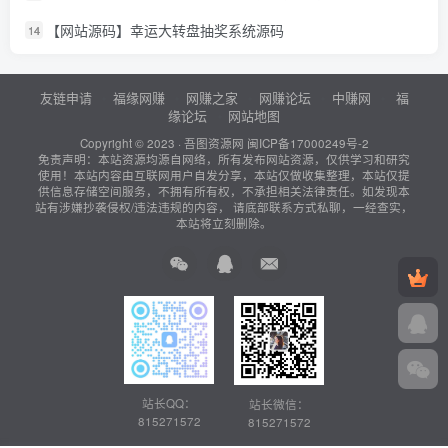
【网站源码】幸运大转盘抽奖系统源码
14
友链申请
福缘网赚
网赚之家
网赚论坛
中赚网
福
缘论坛
网站地图
Copyright © 2023 ·
吾图资源网
闽ICP备17000249号-2
免责声明：本站资源均源自网络，所有发布网站资源，仅供学习和研究
使用！本站内容由互联网用户自发分享，本站仅做收集整理，本站仅提
供信息存储空间服务，不拥有所有权，不承担相关法律责任。如发现本
站有涉嫌抄袭侵权/违法违规的内容， 请底部联系方式私聊，一经查实，
本站将立刻删除。
站长QQ：
站长微信：
815271572
815271572