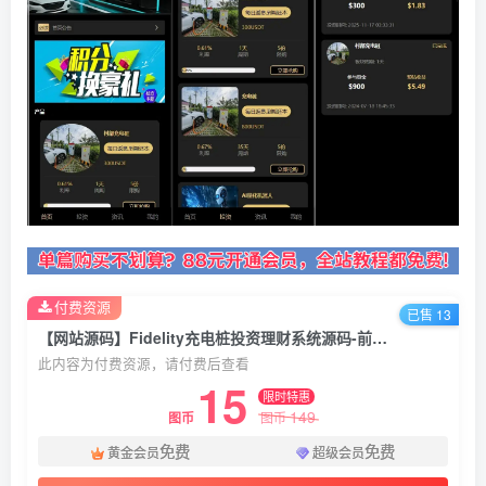
付费资源
已售 13
【网站源码】Fidelity充电桩投资理财系统源码-前端uniapp纯源码+后端PHP
此内容为付费资源，请付费后查看
15
限时特惠
149
图币
图币
免费
免费
黄金会员
超级会员