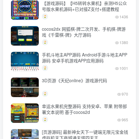
【游戏源码】【H5转转水果机】亲测H5公众
号版水果机源码+已对接Z支付+搭建教程
1436
cocos2dx 网狐棋-牌二次开发、手机棋-牌游
戏《千雷棋-牌》大厅源码
1380
手机斗地主APP源码 Android手游斗地主APP
源码 安卓手机游戏APP应用源码
1001
3D页游《天纪online》游戏源代码
970
幸运水果机完整源码 支持安卓、苹果 附带部
署文本说明 基于cocos2d
965
[页游源码] 最新神女天下一键端无限元宝金钱
虚拟机天下商城通天塔四天王