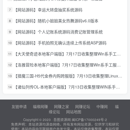
【网站源码】幸运大转盘抽奖系统源码
7
【网站源码】随机小姐姐美女热舞源码v6.0版本
8
【网站源码】个人记账系统源码消费记账管理系统
9
【网站源码】手机拍照无确认连续上传系统ASP源码
10
【大天使奇迹本地客户端版】7月17日收集整理Win系手工服务端-怀旧奇迹页游-详细文本搭建教程-GM授权管理后台-PC客户端
11
【洛雅冒险本地客户端版】7月17日收集整理Win系手工服务端-经典冒险页游-详细文本搭建教程-PC客户端
12
【猎魔三国-H5代金券内购跨服版】7月13日收集整理Linux手工服务端-典藏卡牌回合手游-详细文本搭建教程-通用视频教程-GM管理授权后台-简易安卓客户端
13
【诸仙列传OL-本地客户端版】7月13日收集整理WIN系手工服务端-经典修真页游-详细文本搭建教程-GM工具-PC客户端
14
友链申请
福缘网赚
网赚之家
网赚论坛
中赚网
福
缘论坛
网站地图
Copyright © 2023 ·
吾图资源网
闽ICP备17000249号-2
免责声明：本站资源均源自网络，所有发布网站资源，仅供学习和研究
使用！本站内容由互联网用户自发分享，本站仅做收集整理，本站仅提