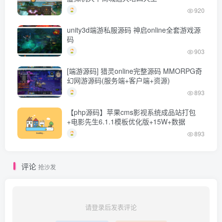
920
unity3d端游私服源码 神启online全套游戏源
码
903
[端游源码] 猎灵online完整源码 MMORPG奇
幻网游源码(服务端+客户端+资源)
893
【php源码】苹果cms影视系统成品站打包
+电影先生6.1.1模板优化版+15W+数据
893
评论
抢沙发
请登录后发表评论