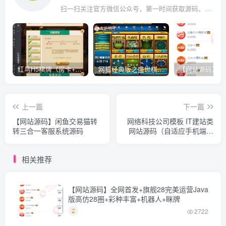
扫一扫关注官方微信公众号，第一时间获取源码、网赚项目资源教程，自媒体等知识干货，让互联网创业赚钱更简单。
红鸟H5棋牌（房卡+金币）全套双模式游戏源码
网狐经典版之盛世棋牌完整游戏源码（包含文档、架设教程、网站、源代码等）
上一篇
下一篇
【网站源码】闲鱼交易猫转
网络科技公司模板 IT建站类
转三合一客服系统源码
网站源码（自适应手机端）
pbootcms模板
相关推荐
【网站源码】全网首发+旗舰28完美运营Java
版高仿28圈+彩种丰富+机器人+眯牌
2722