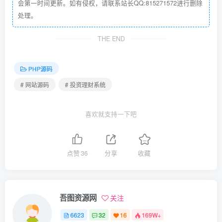
会第一时间更新。如有侵权，请联系站长QQ:815271572进行删除
处理。
THE END
PHP源码
# 网站源码
# 投资理财系统
喜欢就支持一下吧
点赞
36
分享
收藏
吾图资源网
关注
6623
32
16
169W+