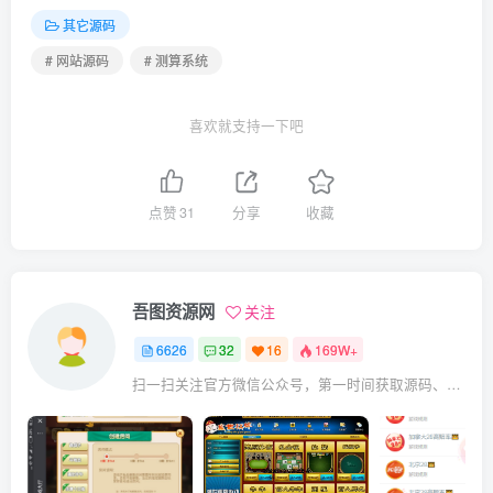
其它源码
# 网站源码
# 测算系统
喜欢就支持一下吧
点赞
31
分享
收藏
吾图资源网
关注
6626
32
16
169W+
扫一扫关注官方微信公众号，第一时间获取源码、网赚项目资源教程，自媒体等知识干货，让互联网创业赚钱更简单。