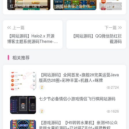
红鸟H5棋牌（房卡+金币）全套双模式游戏源码
网狐经典版之盛世棋牌完整游戏源码（包含文档、架设教程、网站、源代码等）
上一篇
下一篇
【网站源码】Halo2.x 开源
【网站源码】QQ微信防红拦
博客主题系统源码Theme-
截源码
Hao
相关推荐
【网站源码】全网首发+旗舰28完美运营Java
版高仿28圈+彩种丰富+机器人+眯牌
2724
七夕节必备情侣小游戏情侣飞行棋网站源码
1626
【游戏源码】【H5转转水果机】亲测H5公众
号版水果机源码+已对接Z支付+搭建教程