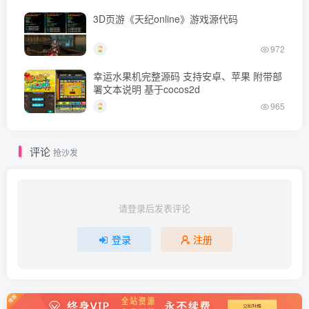
3D页游《天纪online》游戏源代码
972
幸运水果机完整源码 支持安卓、苹果 附带部
署文本说明 基于cocos2d
965
评论
抢沙发
请登录后发表评论
登录
注册