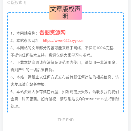
©
版权声明
文章版权声
明
吾图资源网
1、本网站名称：
2、本站永久网址：
https://www.022zxyy.com
3、本网站的文章部分内容可能来源于网络，不保证100%完整、
不提供任何技术支持。资源仅供大家学习与参考。
4、下载本站资源请在法律允许范围内使用，请勿用于非法用途，
否则产生的一切后果自负。
5、本站一律禁止以任何方式发布或转载任何违法的相关信息，访
客发现请向站长举报。
6、本站资源大多存储在云盘，如发现链接失效，请联系我们我们
会第一时间更新。如有侵权，请联系站长QQ:815271572进行删除
处理。
THE END