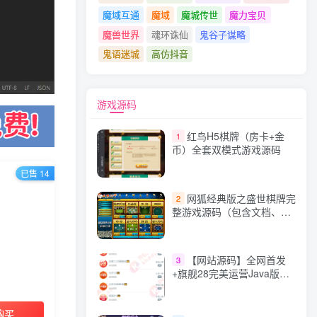
魔域互通
魔域
魔城传世
魔力宝贝
魔兽世界
魂环诛仙
鬼谷子谋略
鬼语迷城
高仿抖音
游戏源码
红鸟H5棋牌（房卡+金
1
币）全套双模式游戏源码
已售 14
网狐经典版之盛世棋牌完
2
整游戏源码（包含文档、架
设教程、网站、源代码等）
【网站源码】全网首发
3
+旗舰28完美运营Java版高
仿28圈+彩种丰富+机器人
+眯牌
购买