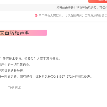
您当前未登录！建议登陆后购买，可保
单个教程无需登录，可以直接购买；全站资源终身会
文章版权声明
提供任何技术支持。资源仅供大家学习与参考。
则产生的一切后果自负。
发现请向站长举报。
间更新。如有侵权，请联系站长QQ:815271572进行删除处理。
THE END