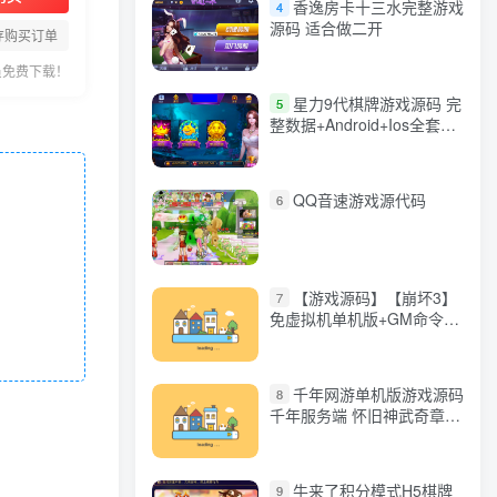
香逸房卡十三水完整游戏
4
源码 适合做二开
存购买订单
员免费下载！
星力9代棋牌游戏源码 完
5
整数据+Android+Ios全套
APP客户端 解密工具+视频
教程(见另个链接)
QQ音速游戏源代码
6
【游戏源码】【崩坏3】
7
免虚拟机单机版+GM命令
+全角色+安装教程+不限速
下载
千年网游单机版游戏源码
8
千年服务端 怀旧神武奇章一
键端 任务副本 GM口令代码
牛来了积分模式H5棋牌
9