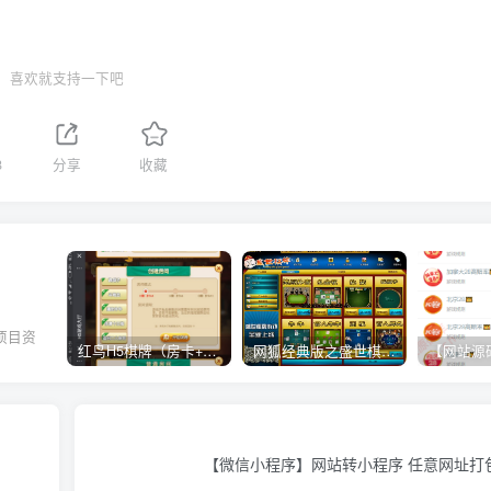
喜欢就支持一下吧
8
分享
收藏
项目资
红鸟H5棋牌（房卡+金币）全套双模式游戏源码
网狐经典版之盛世棋牌完整游戏源码（包含文档、架设教程、网站、源代码等）
。
【微信小程序】网站转小程序 任意网址打