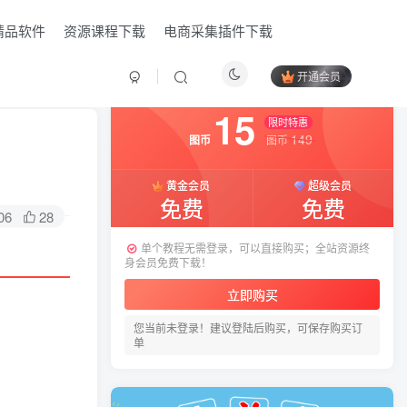
精品软件
资源课程下载
电商采集插件下载
开通会员
付费资源
已售 14
15
限时特惠
149
图币
图币
黄金会员
超级会员
免费
免费
06
28
单个教程无需登录，可以直接购买；全站资源终
身会员免费下载！
立即购买
您当前未登录！建议登陆后购买，可保存购买订
HI！请登录
单
登录
注册