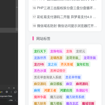
PHP三进三出股权拆分盘三盘分盘循环拆分系统源码
16
彩虹易支付源码二开版 异梦易支付4.0 可对接官方/易支付/码支付 去除后门 美化用户中心
17
微信域名防封 微信访问提示浏览器打开 非微信访问直接打开预防域名被封域名被封包换服务
18
网站标签
龙行天下
龙珠电玩
龙珠
龙状元
龙族世界
龙啸西游
龙哥圣装_
龙哥圣装
龙刃H5
龙之谷
齐天圣域
鼠年红包
黑色沙漠
黑神话悟空
黑名单查询录入系统
黑名单举报
麻豆源码
麻豆模板
麻豆
麻将源码
麻将
鸿蒙王者
鸿蒙应用
鱼塘起号
魔神争霸
魔方远程
魔方财务系统
魔方财务
魔方模板
魔改龙武
魔域觉醒