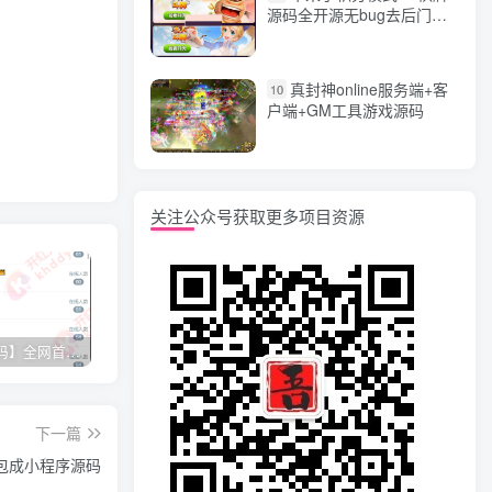
源码全开源无bug去后门无
漏洞完整源码 价值5000元
真封神online服务端+客
10
户端+GM工具游戏源码
关注公众号获取更多项目资源
【网站源码】全网首发+旗舰28完美运营Java版高仿28圈+彩种丰富+机器人+眯牌
香逸房卡十三水完整游戏源码 适合做二开
星力9代棋牌游戏源码 完整数据+Android+Ios全套APP客户端 解密工具+视频教程(见另个链接)
QQ
下一篇
包成小程序源码