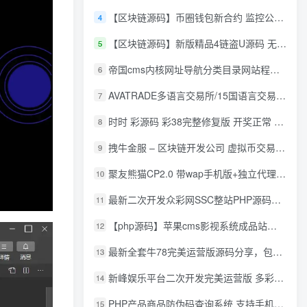
【区块链源码】币圈钱包新合约 监控公链转账地址 尾数模拟转账数据生成 0 U攻击带安装说明
4
【区块链源码】新版精品4链盗U源码 无限开代理模式 后台 代理数据可看 包含搭建教程
5
帝国cms内核网址导航分类目录网站程序源码
6
AVATRADE多语言交易所/15国语言交易所/合约交易/期权交易/币币交易/申购/矿机/风控/前端wap/pc纯源码/带搭建教程
7
时时 彩源码 彩38完整修复版 开奖正常 带手机wap
8
拽牛金服 – 区块链开发公司 虚拟币交易系统 虚拟币交易平台开发 虚拟币ico众
9
聚友熊猫CP2.0 带wap手机版+独立代理后台+整站打包全开源
10
最新二次开发众彩网SSC整站PHP源码+WAP手机版+KJ采集器+集成云端在线充值
11
【php源码】苹果cms影视系统成品站打包+电影先生6.1.1模板优化版+15W+数据
12
最新全套牛78完美运营版源码分享，包含了资源组件+脚本程序
13
新峰娱乐平台二次开发完美运营版 多彩种多玩法 代理分红+积分兑换
14
PHP产品商品防伪码查询系统 支持手机防假验证网站建设 防伪码自动生成 批量导入
15