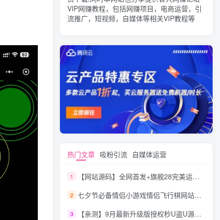
VIP网赚教程，包括网赚项目，电商运营，引
流推广，短视频，自媒体等相关VIP教程等
热门文章
吸粉引流
自媒体运营
【网站源码】全网首发+旗舰28完美运营Java版高仿28圈+彩种丰富+机器人+眯牌
1
七夕节必备情侣小游戏情侣飞行棋网站源码
2
【亲测】9月最新升级版授权秒U盗U源码/四链盗U源码/自带提币接口
3