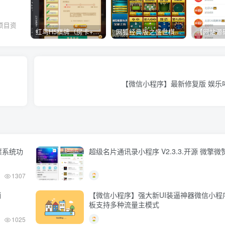
项目资
红鸟H5棋牌（房卡+金币）全套双模式游戏源码
网狐经典版之盛世棋牌完整游戏源码（包含文档、架设教程、网站、源代码等）
。
【微信小程序】最新修复版 娱乐
票系统功
超级名片通讯录小程序 V2.3.3.开源 微擎
1307
销
【微信小程序】强大新UI装逼神器微信小程
板支持多种流量主模式
1025