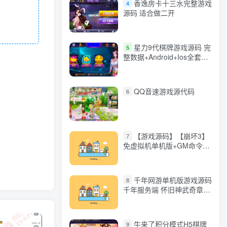
香逸房卡十三水完整游戏
4
源码 适合做二开
星力9代棋牌游戏源码 完
5
整数据+Android+Ios全套
APP客户端 解密工具+视频
教程(见另个链接)
QQ音速游戏源代码
6
【游戏源码】【崩坏3】
7
免虚拟机单机版+GM命令
+全角色+安装教程+不限速
下载
千年网游单机版游戏源码
8
千年服务端 怀旧神武奇章一
键端 任务副本 GM口令代码
牛来了积分模式H5棋牌
9