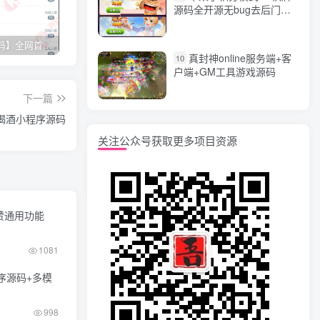
源码全开源无bug去后门无
漏洞完整源码 价值5000元
【网站源码】全网首发+旗舰28完美运营Java版高仿28圈+彩种丰富+机器人+眯牌
香逸房卡十三水完整游戏源码 适合做二开
星力9代棋牌游戏源码 完整数据+Android+Ios全套APP客户端 解密工具+视频教程(见另个链接)
QQ
真封神online服务端+客
10
户端+GM工具游戏源码
下一篇
喝酒小程序源码
关注公众号获取更多项目资源
微赞通用功能
1081
序源码+多模
998