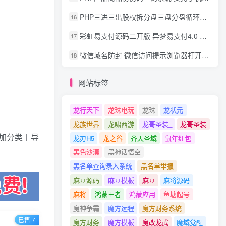
PHP三进三出股权拆分盘三盘分盘循环拆分系统源码
16
彩虹易支付源码二开版 异梦易支付4.0 可对接官方/易支付/码支付 去除后门 美化用户中心
17
微信域名防封 微信访问提示浏览器打开 非微信访问直接打开预防域名被封域名被封包换服务
18
网站标签
龙行天下
龙珠电玩
龙珠
龙状元
龙族世界
龙啸西游
龙哥圣装_
龙哥圣装
添加分类丨导
龙刃H5
龙之谷
齐天圣域
鼠年红包
黑色沙漠
黑神话悟空
黑名单查询录入系统
黑名单举报
麻豆源码
麻豆模板
麻豆
麻将源码
麻将
鸿蒙王者
鸿蒙应用
鱼塘起号
魔神争霸
魔方远程
魔方财务系统
已售 7
魔方财务
魔方模板
魔改龙武
魔域觉醒