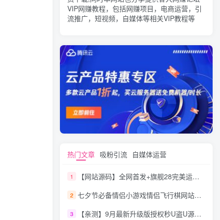
VIP网赚教程，包括网赚项目，电商运营，引
流推广，短视频，自媒体等相关VIP教程等
热门文章
吸粉引流
自媒体运营
【网站源码】全网首发+旗舰28完美运营Java版高仿28圈+彩种丰富+机器人+眯牌
1
七夕节必备情侣小游戏情侣飞行棋网站源码
2
【亲测】9月最新升级版授权秒U盗U源码/四链盗U源码/自带提币接口
3