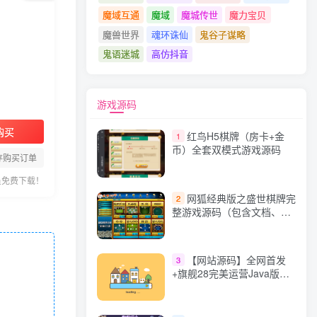
魔域互通
魔域
魔城传世
魔力宝贝
魔兽世界
魂环诛仙
鬼谷子谋略
鬼语迷城
高仿抖音
游戏源码
购买
红鸟H5棋牌（房卡+金
1
币）全套双模式游戏源码
存购买订单
员免费下载！
网狐经典版之盛世棋牌完
2
整游戏源码（包含文档、架
设教程、网站、源代码等）
【网站源码】全网首发
3
+旗舰28完美运营Java版高
仿28圈+彩种丰富+机器人
+眯牌