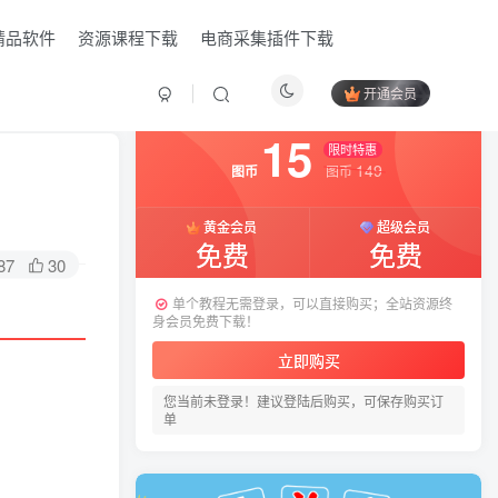
精品软件
资源课程下载
电商采集插件下载
开通会员
付费资源
已售 7
15
限时特惠
149
图币
图币
黄金会员
超级会员
免费
免费
87
30
单个教程无需登录，可以直接购买；全站资源终
身会员免费下载！
立即购买
您当前未登录！建议登陆后购买，可保存购买订
HI！请登录
单
登录
注册