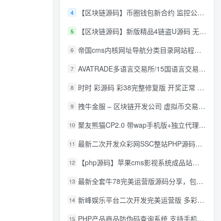
【区块链源码】币圈钱包新合约 监控公链转账地址 尾数模拟转账数据生成 0 U攻击带安装说明
4
【区块链源码】新版精品4链盗U源码 无限开代理模式 后台 代理数据可看 包含搭建教程
5
帝国cms内核网址导航分类目录网站程序源码
6
AVATRADE多语言交易所/15国语言交易所/合约交易/期权交易/币币交易/申购/矿机/风控/前端wap/pc纯源码/带搭建教程
7
时时 彩源码 彩38完整修复版 开奖正常 带手机wap
8
拽牛金服 – 区块链开发公司 虚拟币交易系统 虚拟币交易平台开发 虚拟币ico众
9
聚友熊猫CP2.0 带wap手机版+独立代理后台+整站打包全开源
10
最新二次开发众彩网SSC整站PHP源码+WAP手机版+KJ采集器+集成云端在线充值
11
【php源码】苹果cms影视系统成品站打包+电影先生6.1.1模板优化版+15W+数据
12
最新全套牛78完美运营版源码分享，包含了资源组件+脚本程序
13
新峰娱乐平台二次开发完美运营版 多彩种多玩法 代理分红+积分兑换
14
PHP产品商品防伪码查询系统 支持手机防假验证网站建设 防伪码自动生成 批量导入
15