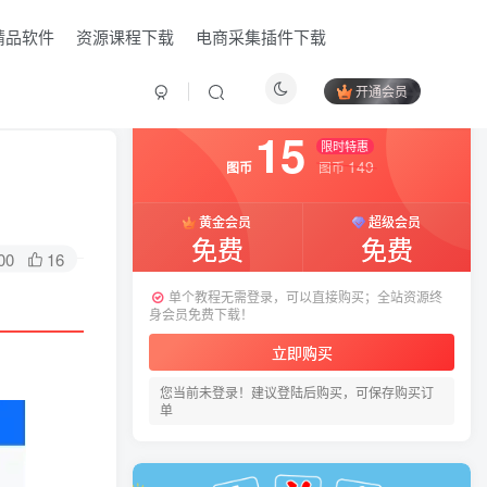
精品软件
资源课程下载
电商采集插件下载
开通会员
付费资源
已售 15
15
限时特惠
149
图币
图币
黄金会员
超级会员
免费
免费
00
16
单个教程无需登录，可以直接购买；全站资源终
身会员免费下载！
立即购买
您当前未登录！建议登陆后购买，可保存购买订
HI！请登录
单
登录
注册