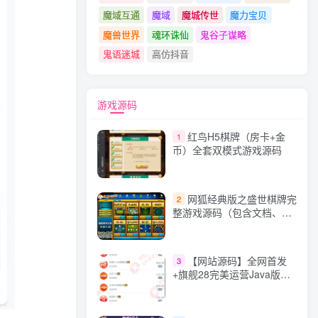
魔域互通
魔域
魔城传世
魔力宝贝
魔兽世界
魂环诛仙
鬼谷子谋略
鬼语迷城
高仿抖音
游戏源码
红鸟H5棋牌（房卡+金
1
币）全套双模式游戏源码
网狐经典版之盛世棋牌完
2
整游戏源码（包含文档、架
设教程、网站、源代码等）
【网站源码】全网首发
3
+旗舰28完美运营Java版高
仿28圈+彩种丰富+机器人
+眯牌