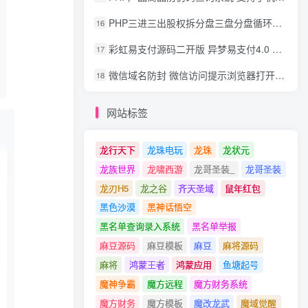
PHP三进三出股权拆分盘三盘分盘循环拆分系统源码
16
彩虹易支付源码二开版 异梦易支付4.0 可对接官方/易支付/码支付 去除后门 美化用户中心
17
微信域名防封 微信访问提示浏览器打开 非微信访问直接打开预防域名被封域名被封包换服务
18
网站标签
龙行天下
龙珠电玩
龙珠
龙状元
龙族世界
龙啸西游
龙哥圣装_
龙哥圣装
龙刃H5
龙之谷
齐天圣域
鼠年红包
黑色沙漠
黑神话悟空
黑名单查询录入系统
黑名单举报
麻豆源码
麻豆模板
麻豆
麻将源码
麻将
鸿蒙王者
鸿蒙应用
鱼塘起号
魔神争霸
魔方远程
魔方财务系统
魔方财务
魔方模板
魔改龙武
魔域觉醒