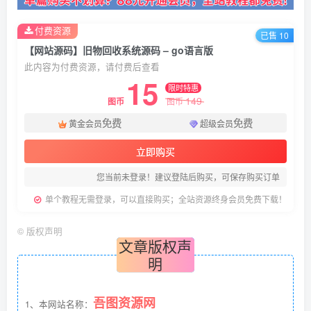
付费资源
已售 10
【网站源码】旧物回收系统源码 – go语言版
此内容为付费资源，请付费后查看
15
限时特惠
149
图币
图币
免费
免费
黄金会员
超级会员
立即购买
您当前未登录！建议登陆后购买，可保存购买订单
单个教程无需登录，可以直接购买；全站资源终身会员免费下载！
©
版权声明
文章版权声
明
吾图资源网
1、本网站名称：