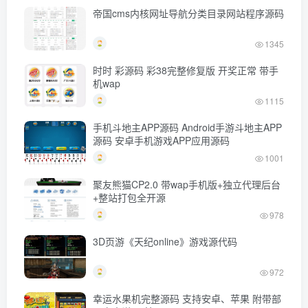
帝国cms内核网址导航分类目录网站程序源码
1345
时时 彩源码 彩38完整修复版 开奖正常 带手
机wap
1115
手机斗地主APP源码 Android手游斗地主APP
源码 安卓手机游戏APP应用源码
1001
聚友熊猫CP2.0 带wap手机版+独立代理后台
+整站打包全开源
978
3D页游《天纪online》游戏源代码
972
幸运水果机完整源码 支持安卓、苹果 附带部