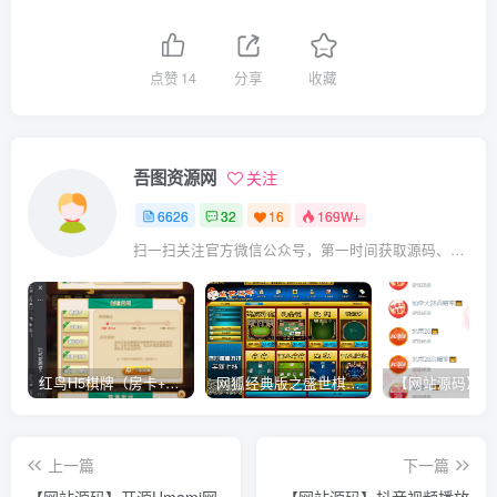
点赞
14
分享
收藏
吾图资源网
关注
6626
32
16
169W+
扫一扫关注官方微信公众号，第一时间获取源码、网赚项目资源教程，自媒体等知识干货，让互联网创业赚钱更简单。
红鸟H5棋牌（房卡+金币）全套双模式游戏源码
网狐经典版之盛世棋牌完整游戏源码（包含文档、架设教程、网站、源代码等）
上一篇
下一篇