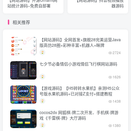
【网站源码】开源Umami网
【网站源码】抖音视频播放
站统计源码–免费自部署
器源码
相关推荐
【网站源码】全网首发+旗舰28完美运营Java
版高仿28圈+彩种丰富+机器人+眯牌
2724
七夕节必备情侣小游戏情侣飞行棋网站源码
1626
【游戏源码】【H5转转水果机】亲测H5公众
号版水果机源码+已对接Z支付+搭建教程
1438
cocos2dx 网狐棋-牌二次开发、手机棋-牌游
戏《千雷棋-牌》大厅源码
1380