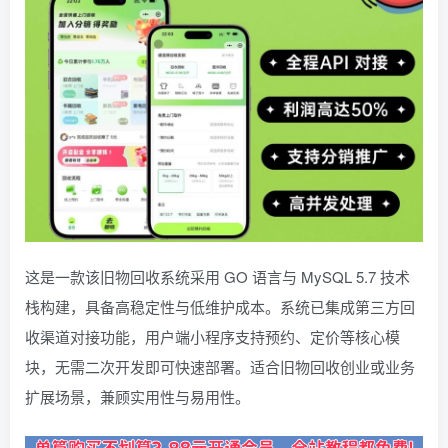
这是一款该旧物回收系统采用 GO 语言与 MySQL 5.7 技术
栈构建，具备高稳定性与低维护成本。系统已集成第三方回
收渠道对接功能，用户端小程序支持预约、定价等核心模
块，无需二次开发即可快速部署。适合旧物回收创业或业务
扩展场景，兼顾实用性与易用性。