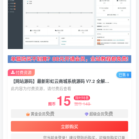
付费资源
已售 8
【网站源码】最新彩虹云商城系统源码 V7.2 全解版本无后门
此内容为付费资源，请付费后查看
15
限时特惠
149
图币
图币
免费
免费
黄金会员
超级会员
立即购买
您当前未登录！建议登陆后购买，可保存购买订单