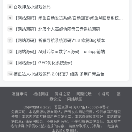
召唤神龙小游戏源码
8
【网站源码】闲鱼自动发货系统/自动回复/闲鱼AI回复系统源码
9
【网站源码】北辰个人高颜值网盘云盘系统源码
10
【网站源码】祈福导航系统源码V1.8 修复Bug版本
11
【网站源码】AI对话绘画数字人源码 – uniapp前端
12
【网站源码】GEO优化系统源码
13
捕鱼达人小游戏源码 2.0修复升级版 多用户带后台
14
友链申请
福缘网赚
网赚之家
网赚论坛
中赚网
福
缘论坛
网站地图
Copyright © 2023 ·
吾图资源网
闽ICP备17000249号-2
免责声明：本站资源均源自网络，所有发布网站资源，仅供学习和研究
使用！本站内容由互联网用户自发分享，本站仅做收集整理，本站仅提
供信息存储空间服务，不拥有所有权，不承担相关法律责任。如发现本
站有涉嫌抄袭侵权/违法违规的内容， 请底部联系方式私聊，一经查实，
本站将立刻删除。