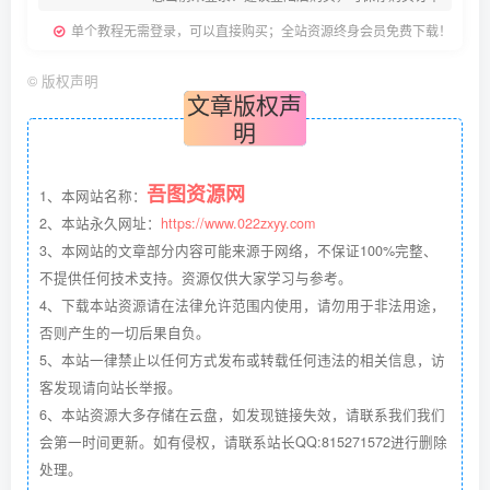
单个教程无需登录，可以直接购买；全站资源终身会员免费下载！
©
版权声明
文章版权声
明
吾图资源网
1、本网站名称：
2、本站永久网址：
https://www.022zxyy.com
3、本网站的文章部分内容可能来源于网络，不保证100%完整、
不提供任何技术支持。资源仅供大家学习与参考。
4、下载本站资源请在法律允许范围内使用，请勿用于非法用途，
否则产生的一切后果自负。
5、本站一律禁止以任何方式发布或转载任何违法的相关信息，访
客发现请向站长举报。
6、本站资源大多存储在云盘，如发现链接失效，请联系我们我们
会第一时间更新。如有侵权，请联系站长QQ:815271572进行删除
处理。