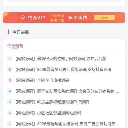
今日最新
今日最新
【网站源码】最新很火的竹知了网站源码 独立后台版
1
【网站源码】2026最新梦幻防红系统源码/支持抖音圆码
2
【网站源码】全网今日热榜源码
3
【网站源码】豪华交友盲盒系统源码 含会员分站分销系统 可易支付
4
【网站源码】吃瓜主题视频瀑布流PHP源码
5
【网站源码】小区社区邻里通网站源码
6
【网站源码】2026最新短剧系统源码 支持广告会员功能齐全短剧源码
7