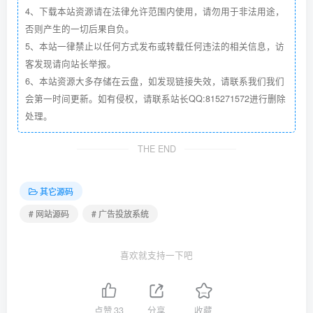
4、下载本站资源请在法律允许范围内使用，请勿用于非法用途，
否则产生的一切后果自负。
5、本站一律禁止以任何方式发布或转载任何违法的相关信息，访
客发现请向站长举报。
6、本站资源大多存储在云盘，如发现链接失效，请联系我们我们
会第一时间更新。如有侵权，请联系站长QQ:815271572进行删除
处理。
THE END
其它源码
# 网站源码
# 广告投放系统
喜欢就支持一下吧
点赞
33
分享
收藏