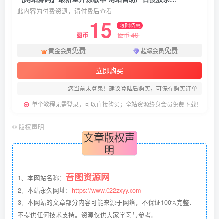
此内容为付费资源，请付费后查看
15
限时特惠
49
图币
图币
免费
免费
黄金会员
超级会员
立即购买
您当前未登录！建议登陆后购买，可保存购买订单
单个教程无需登录，可以直接购买；全站资源终身会员免费下载！
©
版权声明
文章版权声
明
吾图资源网
1、本网站名称：
2、本站永久网址：
https://www.022zxyy.com
3、本网站的文章部分内容可能来源于网络，不保证100%完整、
不提供任何技术支持。资源仅供大家学习与参考。