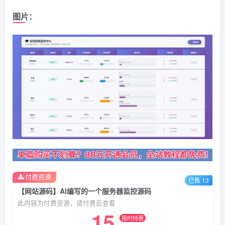
图片：
付费资源
已售 13
【网站源码】AI编写的一个服务器监控源码
此内容为付费资源，请付费后查看
15
限时特惠