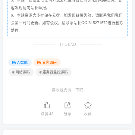
客发现请向站长举报。
6、本站资源大多存储在云盘，如发现链接失效，请联系我们我们
会第一时间更新。如有侵权，请联系站长QQ:815271572进行删除
处理。
THE END
AI智能
其它源码
# 网站源码
# 服务器监控源码
喜欢就支持一下吧
点赞
43
分享
收藏