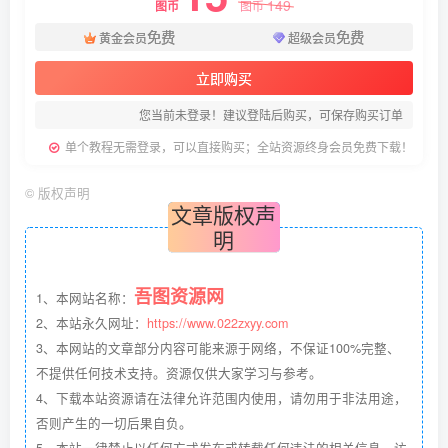
149
图币
图币
免费
免费
黄金会员
超级会员
立即购买
您当前未登录！建议登陆后购买，可保存购买订单
单个教程无需登录，可以直接购买；全站资源终身会员免费下载！
©
版权声明
文章版权声
明
吾图资源网
1、本网站名称：
2、本站永久网址：
https://www.022zxyy.com
3、本网站的文章部分内容可能来源于网络，不保证100%完整、
不提供任何技术支持。资源仅供大家学习与参考。
4、下载本站资源请在法律允许范围内使用，请勿用于非法用途，
否则产生的一切后果自负。
5、本站一律禁止以任何方式发布或转载任何违法的相关信息，访