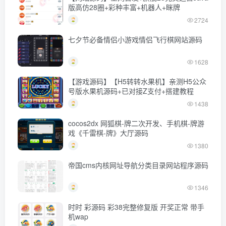
版高仿28圈+彩种丰富+机器人+眯牌
2724
七夕节必备情侣小游戏情侣飞行棋网站源码
1628
【游戏源码】【H5转转水果机】亲测H5公众
号版水果机源码+已对接Z支付+搭建教程
1438
cocos2dx 网狐棋-牌二次开发、手机棋-牌游
戏《千雷棋-牌》大厅源码
1380
帝国cms内核网址导航分类目录网站程序源码
1346
时时 彩源码 彩38完整修复版 开奖正常 带手
机wap