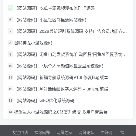
【网站源码】吃瓜主题视频瀑布流PHP源码
5
【网站源码】小区社区邻里通网站源码
6
【网站源码】2026最新短剧系统源码 支持广告会员功能齐全短剧源码
7
召唤神龙小游戏源码
8
【网站源码】闲鱼自动发货系统/自动回复/闲鱼AI回复系统源码
9
【网站源码】北辰个人高颜值网盘云盘系统源码
10
【网站源码】祈福导航系统源码V1.8 修复Bug版本
11
【网站源码】AI对话绘画数字人源码 – uniapp前端
12
【网站源码】GEO优化系统源码
13
捕鱼达人小游戏源码 2.0修复升级版 多用户带后台
14
友链申请
福缘网赚
网赚之家
网赚论坛
中赚网
福