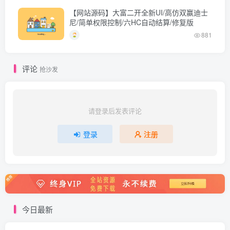
【网站源码】大富二开全新UI/高仿双赢迪士
尼/简单权限控制/六HC自动结算/修复版
881
评论
抢沙发
请登录后发表评论
登录
注册
今日最新