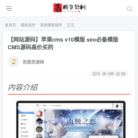
首页
模板插件
其他模板插件
正文
【网站源码】苹果cms v10模版 seo必备模版
CMS源码高价买的
吾图资源网
0
169
22
内容介绍