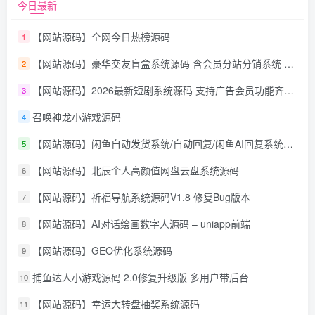
今日最新
【网站源码】全网今日热榜源码
1
【网站源码】豪华交友盲盒系统源码 含会员分站分销系统 可易支付
2
【网站源码】2026最新短剧系统源码 支持广告会员功能齐全短剧源码
3
召唤神龙小游戏源码
4
【网站源码】闲鱼自动发货系统/自动回复/闲鱼AI回复系统源码
5
【网站源码】北辰个人高颜值网盘云盘系统源码
6
【网站源码】祈福导航系统源码V1.8 修复Bug版本
7
【网站源码】AI对话绘画数字人源码 – uniapp前端
8
【网站源码】GEO优化系统源码
9
捕鱼达人小游戏源码 2.0修复升级版 多用户带后台
10
【网站源码】幸运大转盘抽奖系统源码
11