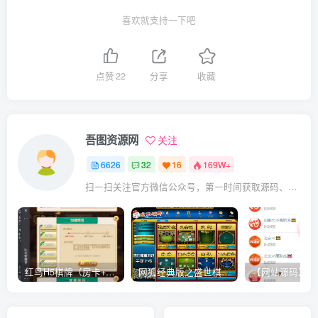
喜欢就支持一下吧
点赞
22
分享
收藏
吾图资源网
关注
6626
32
16
169W+
扫一扫关注官方微信公众号，第一时间获取源码、网赚项目资源教程，自媒体等知识干货，让互联网创业赚钱更简单。
红鸟H5棋牌（房卡+金币）全套双模式游戏源码
网狐经典版之盛世棋牌完整游戏源码（包含文档、架设教程、网站、源代码等）