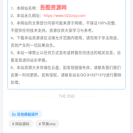
吾图资源网
1、本网站名称：
2、本站永久网址：
https://www.022zxyy.com
3、本网站的文章部分内容可能来源于网络，不保证100%完整、
不提供任何技术支持。资源仅供大家学习与参考。
4、下载本站资源请在法律允许范围内使用，请勿用于非法用途，
否则产生的一切后果自负。
5、本站一律禁止以任何方式发布或转载任何违法的相关信息，访
客发现请向站长举报。
6、本站资源大多存储在云盘，如发现链接失效，请联系我们我们
会第一时间更新。如有侵权，请联系站长QQ:815271572进行删除
处理。
THE END
其他模板插件
# 网站源码
# 苹果cms