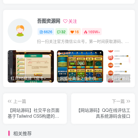
吾图资源网
关注
6626
32
16
169W+
扫一扫关注官方微信公众号，第一时间获取源码、网赚项目资源教程，自媒体等知识干货，让互联网创业赚钱更简单。
红鸟H5棋牌（房卡+金币）全套双模式游戏源码
网狐经典版之盛世棋牌完整游戏源码（包含文档、架设教程、网站、源代码等）
上一篇
下一篇
【网站源码】社交平台页面
【网站源码】QQ在线评估工
基于Tailwind CSS构建的QQ
具系统源码含接口
空间6.0版 具有丰富的功能
模块
相关推荐