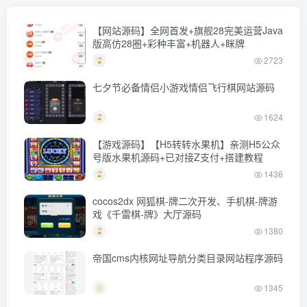
【网站源码】全网首发+旗舰28完美运营Java
版高仿28圈+彩种丰富+机器人+眯牌
2723
七夕节必备情侣小游戏情侣飞行棋网站源码
1624
【游戏源码】【H5转转水果机】亲测H5公众
号版水果机源码+已对接Z支付+搭建教程
1436
cocos2dx 网狐棋-牌二次开发、手机棋-牌游
戏《千雷棋-牌》大厅源码
1380
帝国cms内核网址导航分类目录网站程序源码
1345