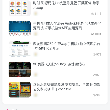
时时 彩源码 彩38完整修复版 开奖正常 带手
机wap
1115
手机斗地主APP源码 Android手游斗地主APP
源码 安卓手机游戏APP应用源码
1001
聚友熊猫CP2.0 带wap手机版+独立代理后台
+整站打包全开源
978
3D页游《天纪online》游戏源代码
970
幸运水果机完整源码 支持安卓、苹果 附带部
署文本说明 基于cocos2d
965