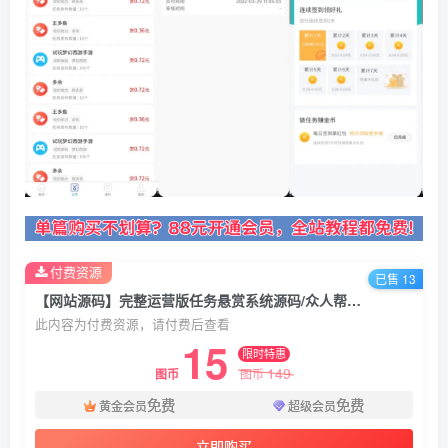
付费资源
已售 13
【网站源码】完整运营版任务悬赏系统源码/众人帮任务平台/VUE源码/支持对接API
此内容为付费资源，请付费后查看
15
限时特惠
149
图币
图币
免费
免费
黄金会员
超级会员
立即购买