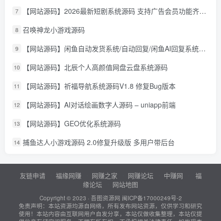
【网站源码】2026最新短剧系统源码 支持广告会员功能齐全短剧源码
7
召唤神龙小游戏源码
8
【网站源码】闲鱼自动发货系统/自动回复/闲鱼AI回复系统源码
9
【网站源码】北辰个人高颜值网盘云盘系统源码
10
【网站源码】祈福导航系统源码V1.8 修复Bug版本
11
【网站源码】AI对话绘画数字人源码 – uniapp前端
12
【网站源码】GEO优化系统源码
13
捕鱼达人小游戏源码 2.0修复升级版 多用户带后台
14
友链申请
福缘网赚
网赚之家
网赚论坛
中赚网
福
缘论坛
网站地图
Copyright © 2023 ·
吾图资源网
闽ICP备17000249号-2
免责声明：本站资源均源自网络，所有发布网站资源，仅供学习和研究
使用！本站内容由互联网用户自发分享，本站仅做收集整理，本站仅提