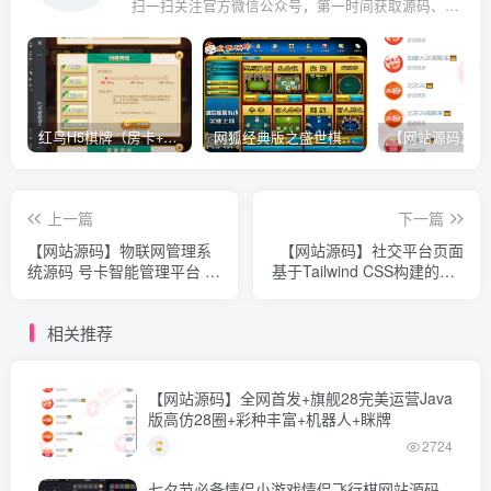
扫一扫关注官方微信公众号，第一时间获取源码、网赚项目资源教程，自媒体等知识干货，让互联网创业赚钱更简单。
红鸟H5棋牌（房卡+金币）全套双模式游戏源码
网狐经典版之盛世棋牌完整游戏源码（包含文档、架设教程、网站、源代码等）
上一篇
下一篇
【网站源码】物联网管理系
【网站源码】社交平台页面
统源码 号卡智能管理平台 轻
基于Tailwind CSS构建的QQ
量级物联网综合业务支撑平
空间6.0版 具有丰富的功能
台
模块
相关推荐
【网站源码】全网首发+旗舰28完美运营Java
版高仿28圈+彩种丰富+机器人+眯牌
2724
七夕节必备情侣小游戏情侣飞行棋网站源码