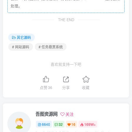
处理。
THE END
其它源码
# 网站源码
# 任务悬赏系统
喜欢就支持一下吧
点赞
36
分享
收藏
吾图资源网
关注
6640
32
16
169W+