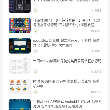
1628
【游戏源码】【H5转转水果机】亲测H5公众
号版水果机源码+已对接Z支付+搭建教程
1438
cocos2dx 网狐棋-牌二次开发、手机棋-牌游
戏《千雷棋-牌》大厅源码
1380
帝国cms内核网址导航分类目录网站程序源码
1346
时时 彩源码 彩38完整修复版 开奖正常 带手
机wap
1117
手机斗地主APP源码 Android手游斗地主APP
源码 安卓手机游戏APP应用源码