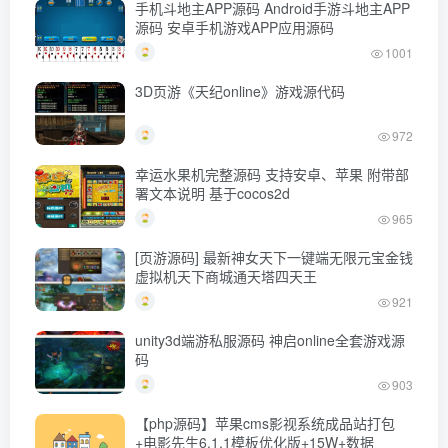
手机斗地主APP源码 Android手游斗地主APP
源码 安卓手机游戏APP应用源码
1001
3D页游《天纪online》游戏源代码
972
幸运水果机完整源码 支持安卓、苹果 附带部
署文本说明 基于cocos2d
965
[页游源码] 最新神女天下一键端无限元宝金钱
虚拟机天下商城通天塔四天王
921
unity3d端游私服源码 神启online全套游戏源
码
903
【php源码】苹果cms影视系统成品站打包
+电影先生6.1.1模板优化版+15W+数据