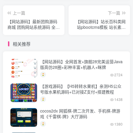
上一篇
下一篇
【网站源码】最新团购源码
【网站源码】站长百科类网
商城 团购网站系统源码 全开
站pbootcms模板 站长素材
源虚拟商城系统源码
网站(自适应手机端)+利于
SEO优化
相关推荐
【网站源码】全网首发+旗舰28完美运营Java
版高仿28圈+彩种丰富+机器人+眯牌
2724
【游戏源码】【H5转转水果机】亲测H5公众
号版水果机源码+已对接Z支付+搭建教程
1438
cocos2dx 网狐棋-牌二次开发、手机棋-牌游
戏《千雷棋-牌》大厅源码
1380