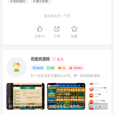
# 网站源码
# 聊天系统
喜欢就支持一下吧
点赞
41
分享
收藏
吾图资源网
关注
6626
32
16
169W+
扫一扫关注官方微信公众号，第一时间获取源码、网赚项目资源教程，自媒体等知识干货，让互联网创业赚钱更简单。
红鸟H5棋牌（房卡+金币）全套双模式游戏源码
网狐经典版之盛世棋牌完整游戏源码（包含文档、架设教程、网站、源代码等）