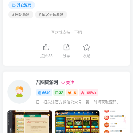
其它源码
# 网站源码
# 博客主题源码
喜欢就支持一下吧
点赞
38
分享
收藏
吾图资源网
关注
6640
32
16
169W+
扫一扫关注官方微信公众号，第一时间获取源码、网赚项目资源教程，自媒体等知识干货，让互联网创业赚钱更简单。