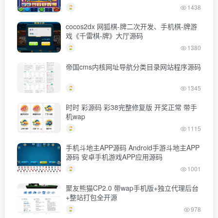
1438
cocos2dx 网狐棋-牌二次开发、手机棋-牌游
戏《千雷棋-牌》大厅源码
1380
帝国cms内核网址导航分类目录网站程序源码
1345
时时 彩源码 彩38完整修复版 开奖正常 带手
机wap
1115
手机斗地主APP源码 Android手游斗地主APP
源码 安卓手机游戏APP应用源码
1001
聚友熊猫CP2.0 带wap手机版+独立代理后台
+整站打包全开源
978