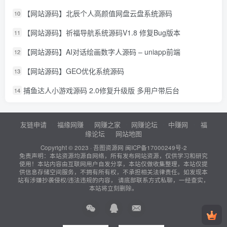
【网站源码】北辰个人高颜值网盘云盘系统源码
10
【网站源码】祈福导航系统源码V1.8 修复Bug版本
11
【网站源码】AI对话绘画数字人源码 – uniapp前端
12
【网站源码】GEO优化系统源码
13
捕鱼达人小游戏源码 2.0修复升级版 多用户带后台
14
友链申请
福缘网赚
网赚之家
网赚论坛
中赚网
福
缘论坛
网站地图
Copyright © 2023 ·
吾图资源网
闽ICP备17000249号-2
免责声明：本站资源均源自网络，所有发布网站资源，仅供学习和研究
使用！本站内容由互联网用户自发分享，本站仅做收集整理，本站仅提
供信息存储空间服务，不拥有所有权，不承担相关法律责任。如发现本
站有涉嫌抄袭侵权/违法违规的内容， 请底部联系方式私聊，一经查实，
本站将立刻删除。