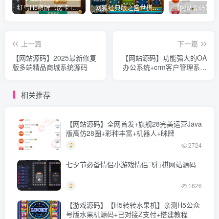
红鸟H5棋牌（房卡+金币）全套双模式游戏源码
网狐经典版之盛世棋牌完整游戏源码（包含文档、架设教程、网站、源代码等）
上一篇
下一篇
【网站源码】2025最新修复
【网站源码】功能强大的OA
版多端精品商城系统源码
办公系统+crm客户管理系统
企业办公系统适用于PC端
+手机端 v5.8
相关推荐
【网站源码】全网首发+旗舰28完美运营Java
版高仿28圈+彩种丰富+机器人+眯牌
2724
七夕节必备情侣小游戏情侣飞行棋网站源码
1626
【游戏源码】【H5转转水果机】亲测H5公众
号版水果机源码+已对接Z支付+搭建教程