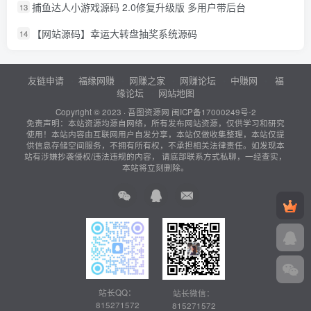
捕鱼达人小游戏源码 2.0修复升级版 多用户带后台
13
【网站源码】幸运大转盘抽奖系统源码
14
友链申请
福缘网赚
网赚之家
网赚论坛
中赚网
福
缘论坛
网站地图
Copyright © 2023 ·
吾图资源网
闽ICP备17000249号-2
免责声明：本站资源均源自网络，所有发布网站资源，仅供学习和研究
使用！本站内容由互联网用户自发分享，本站仅做收集整理，本站仅提
供信息存储空间服务，不拥有所有权，不承担相关法律责任。如发现本
站有涉嫌抄袭侵权/违法违规的内容， 请底部联系方式私聊，一经查实，
本站将立刻删除。
站长QQ：
站长微信：
815271572
815271572