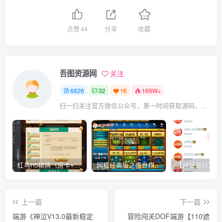
点赞
44
分享
收藏
吾图资源网
关注
6626
32
16
169W+
扫一扫关注官方微信公众号，第一时间获取源码、网赚项目资源教程，自媒体等知识干货，让互联网创业赚钱更简单。
红鸟H5棋牌（房卡+金币）全套双模式游戏源码
网狐经典版之盛世棋牌完整游戏源码（包含文档、架设教程、网站、源代码等）
上一篇
下一篇
端游《神泣V13.0最新稳定
冒险闯关DOF端游【110遮