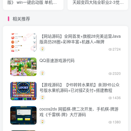
版》 win一键启动版 单机版
天超变四大陆全职业2-3觉】
带GM工具命令
9月最新整理版本pvf+通用视
频教程+等级补丁+客户端
相关推荐
【网站源码】全网首发+旗舰28完美运营Java
版高仿28圈+彩种丰富+机器人+眯牌
2724
QQ音速游戏源代码
2320
【游戏源码】【H5转转水果机】亲测H5公众
号版水果机源码+已对接Z支付+搭建教程
1436
cocos2dx 网狐棋-牌二次开发、手机棋-牌游
戏《千雷棋-牌》大厅源码
1380