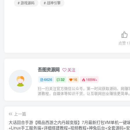
# 游戏源码
# 战神引擎
点赞
1
吾图资源网
关注
6626
32
16
169W+
扫一扫关注官方微信公众号，第一时间获取源码、网赚
源教程，自媒体等知识干货，让互联网创业赚钱更简单
上一篇
大话回合手游【精品西游之内丹超变版】7月最新打包VM单机一键
+Linux手工服务端+详细搭建教程+视频教程+神兔后台+全套源码+