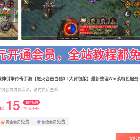
战神引擎传奇手游【怒火合击白猪3.1大背
此内容为付费资源，请付费后查看
15
限时特惠
149
图币
图币
免费
免费
黄金会员
超级会员
立即