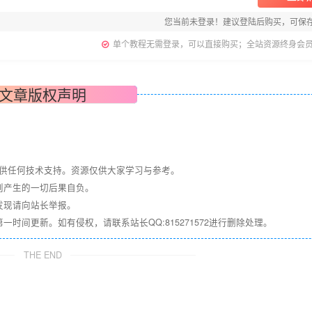
您当前未登录！建议登陆后购买，可保
单个教程无需登录，可以直接购买；全站资源终身会
文章版权声明
提供任何技术支持。资源仅供大家学习与参考。
则产生的一切后果自负。
发现请向站长举报。
间更新。如有侵权，请联系站长QQ:815271572进行删除处理。
THE END