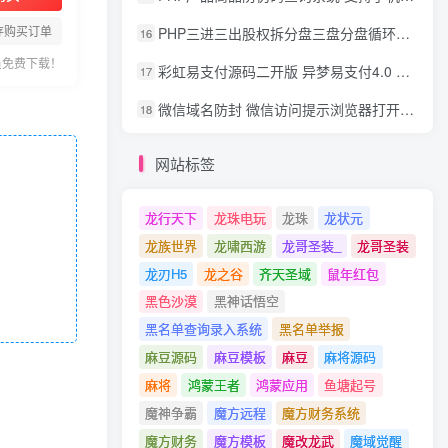
存购买订单
PHP三进三出股权拆分盘三盘分盘循环拆分系统源码
16
员免费下载！
彩虹易支付源码二开版 异梦易支付4.0 可对接官方/易支付/码支付 去除后门 美化用户中心
17
微信域名防封 微信访问提示浏览器打开 非微信访问直接打开预防域名被封域名被封包换服务
18
网站标签
龙行天下
龙珠电玩
龙珠
龙状元
龙族世界
龙啸西游
龙哥圣装_
龙哥圣装
龙刃H5
龙之谷
齐天圣域
鼠年红包
黑色沙漠
黑神话悟空
黑名单查询录入系统
黑名单举报
麻豆源码
麻豆模板
麻豆
麻将源码
麻将
鸿蒙王者
鸿蒙应用
鱼塘起号
魔神争霸
魔方远程
魔方财务系统
魔方财务
魔方模板
魔改龙武
魔域觉醒