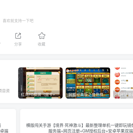
喜欢就支持一下吧
7
分享
收藏
项目资
红鸟H5棋牌（房卡+金币）全套双模式游戏源码
网狐经典版之盛世棋牌完整游戏源码（包含文档、架设教程、网站、源代码等）
。
端
横版闯关手游【境界·死神激斗】最新整理单机一键即玩镜像端
安卓端
服务端+网页注册+GM授权后台+安卓苹果双