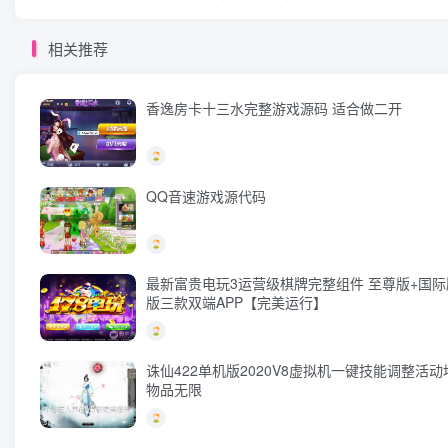
相关推荐
香逸房卡十三水完整游戏源码 适合做二开
QQ音速游戏源代码
最新富贵电玩3运营级棋牌完整组件 至尊版+国际
版三款双端APP【完美运行】
诛仙422单机版2020V8虚拟机一键技能调整活
物品无限