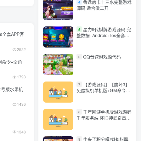
香逸房卡十三水完整游戏
4
源码 适合做二开
星力9代棋牌游戏源码 完
5
os全套APP客
整数据+Android+Ios全套
APP客户端 解密工具+视频
教程(见另个链接)
2522
QQ音速游戏源代码
6
M命令+全角
1793
【游戏源码】【崩坏3】
7
众号版水果机
免虚拟机单机版+GM命令
+全角色+安装教程+不限速
下载
1436
千年网游单机版游戏源码
8
千年服务端 怀旧神武奇章一
键端 任务副本 GM口令代码
1348
牛来了积分模式H5棋牌
9