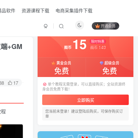
精品软件
资源课程下载
电商采集插件下载
开通会员
付费资源
已售 13
15
限时特惠
端+GM
149
图币
图币
黄金会员
超级会员
免费
免费
88
17
单个教程无需登录，可以直接购买；全站资源终
身会员免费下载！
HI！请登录
立即购买
教程
您当前未登录！建议登陆后购买，可保存购买订
登录
注册
单