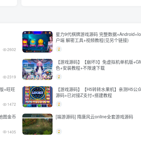
星力9代棋牌游戏源码 完整数据+Android+I
户端 解密工具+视频教程(见另个链接)
2602
【游戏源码】【崩坏3】免虚拟机单机版+G
色+安装教程+不限速下载
2319
版+旺旺
【游戏源码】【H5转转水果机】亲测H5公
源码+已对接Z支付+搭建教程
1472
动地图金币
[端游源码] 隋唐风云online全套游戏源码
1405