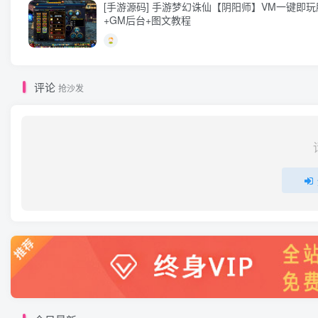
[手游源码] 手游梦幻诛仙【阴阳师】VM一键即
+GM后台+图文教程
评论
抢沙发