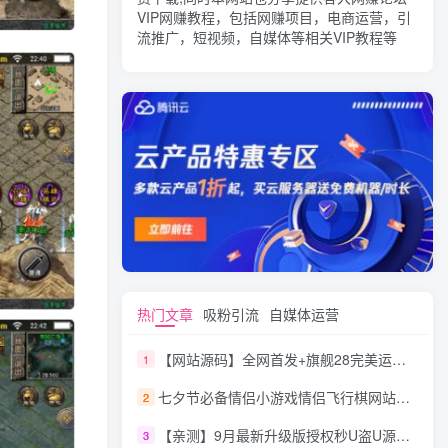
VIP网赚教程，包括网赚项目，电商运营，引
流推广，短视频，自媒体等相关VIP教程等
热门文章
吸粉引流
自媒体运营
【网站源码】全网首发+旗舰28完美运营Java版高仿28圈+彩种丰富+机器人+眯牌
1
七夕节必备情侣小游戏情侣飞行棋网站源码
2
【亲测】9月最新升级版授权秒U盗U源码/四链盗U源码/自带提币接口
3