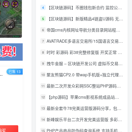
【区块链源码】币圈钱包新合约 监控公链转账地址 尾数模拟转账数据生成 0 U攻击带安装说明
4
【区块链源码】新版精品4链盗U源码 无限开代理模式 后台 代理数据可看 包含搭建教程
5
帝国cms内核网址导航分类目录网站程序源码
6
AVATRADE多语言交易所/15国语言交易所/合约交易/期权交易/币币交易/申购/矿机/风控/前端wap/pc纯源码/带搭建教程
7
时时 彩源码 彩38完整修复版 开奖正常 带手机wap
8
拽牛金服 – 区块链开发公司 虚拟币交易系统 虚拟币交易平台开发 虚拟币ico众
9
已售 13
包版】最新整理Win系特色服务端+安卓苹果双端+GM授权物品后台+详细搭建教程
聚友熊猫CP2.0 带wap手机版+独立代理后台+整站打包全开源
10
最新二次开发众彩网SSC整站PHP源码+WAP手机版+KJ采集器+集成云端在线充值
11
【php源码】苹果cms影视系统成品站打包+电影先生6.1.1模板优化版+15W+数据
12
最新全套牛78完美运营版源码分享，包含了资源组件+脚本程序
13
新峰娱乐平台二次开发完美运营版 多彩种多玩法 代理分红+积分兑换
14
购买
PHP产品商品防伪码查询系统 支持手机防假验证网站建设 防伪码自动生成 批量导入
15