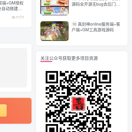
双端+GM授权
源码全开源无bug去后门无
键全自动搭建脚
漏洞完整源码 价值5000元
1171
真封神online服务端+客
10
户端+GM工具游戏源码
关注公众号获取更多项目资源