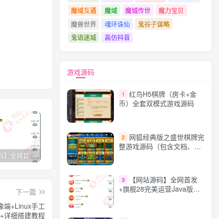
魔域互通
魔域
魔城传世
魔力宝贝
魔兽世界
魂环诛仙
鬼谷子谋略
鬼语迷城
高仿抖音
游戏源码
红鸟H5棋牌（房卡+金
1
币）全套双模式游戏源码
网狐经典版之盛世棋牌完
2
整游戏源码（包含文档、架
设教程、网站、源代码等）
【网站源码】全网首发+旗舰28完美运营Java版高仿28圈+彩种丰富+机器人+眯牌
香逸房卡十三水完整游戏源码 适合做二开
星力9代棋牌游戏源码 完整数据+Android+Ios全套APP客户端 解密工具+视频教程(见另个链接)
QQ
【网站源码】全网首发
3
+旗舰28完美运营Java版高
下一篇
仿28圈+彩种丰富+机器人
+Linux手工
+眯牌
端+详细搭建教程