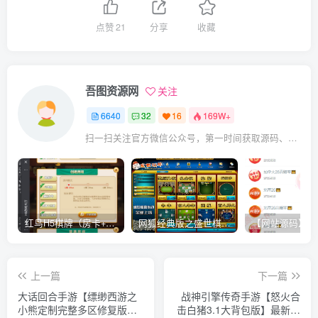
点赞
21
分享
收藏
吾图资源网
关注
6640
32
16
169W+
扫一扫关注官方微信公众号，第一时间获取源码、网赚项目资源教程，自媒体等知识干货，让互联网创业赚钱更简单。
红鸟H5棋牌（房卡+金币）全套双模式游戏源码
网狐经典版之盛世棋牌完整游戏源码（包含文档、架设教程、网站、源代码等）
上一篇
下一篇
大话回合手游【缥缈西游之
战神引擎传奇手游【怒火合
小熊定制完整多区修复版】6
击白猪3.1大背包版】最新整