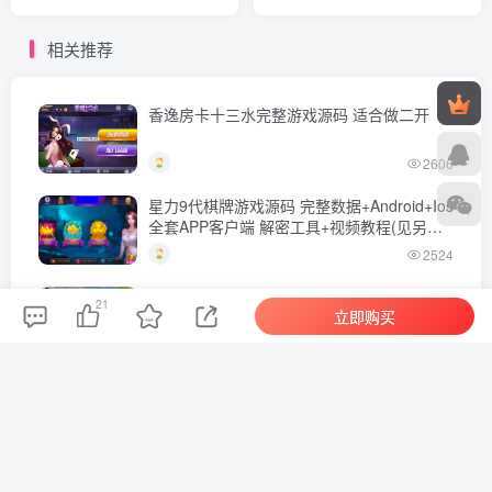
月最新打包Linux手工服务端
理Win系特色服务端+安卓苹
+详细搭建教程+视频教程
果双端+GM授权物品后台
相关推荐
+管理后台+CDK后台+安卓
+详细搭建教程
苹果双端
香逸房卡十三水完整游戏源码 适合做二开
2606
星力9代棋牌游戏源码 完整数据+Android+Ios
全套APP客户端 解密工具+视频教程(见另个
链接)
2524
QQ音速游戏源代码
21
立即购买
2320
【游戏源码】【崩坏3】免虚拟机单机版+GM
命令+全角色+安装教程+不限速下载
1794
最新富贵电玩3运营级棋牌完整组件 至尊版