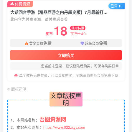
付费资源
已售 10
大话回合手游【精品西游之内丹超变版】7月最新打包VM单机一键端+Linux手工服务端+详细搭建教程+视频教程+神兔后台+全套源码+安卓端
此内容为付费资源，请付费后查看
18
限时特惠
149
图币
图币
免费
免费
黄金会员
超级会员
立即购买
您当前未登录！建议登陆后购买，可保存购买订单
单个教程无需登录，可以直接购买；全站资源终身会员免费下载！
©
版权声明
文章版权声
明
吾图资源网
1、本网站名称：
2、本站永久网址：
https://www.022zxyy.com