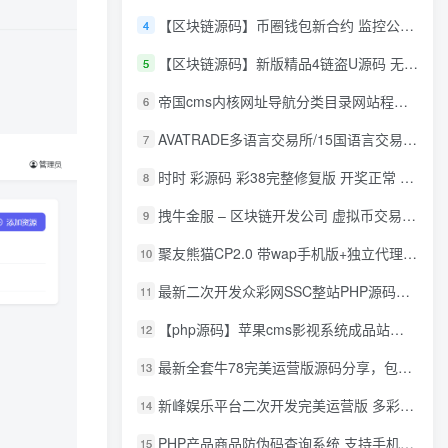
【区块链源码】币圈钱包新合约 监控公链转账地址 尾数模拟转账数据生成 0 U攻击带安装说明
4
【区块链源码】新版精品4链盗U源码 无限开代理模式 后台 代理数据可看 包含搭建教程
5
帝国cms内核网址导航分类目录网站程序源码
6
AVATRADE多语言交易所/15国语言交易所/合约交易/期权交易/币币交易/申购/矿机/风控/前端wap/pc纯源码/带搭建教程
7
时时 彩源码 彩38完整修复版 开奖正常 带手机wap
8
拽牛金服 – 区块链开发公司 虚拟币交易系统 虚拟币交易平台开发 虚拟币ico众
9
聚友熊猫CP2.0 带wap手机版+独立代理后台+整站打包全开源
10
最新二次开发众彩网SSC整站PHP源码+WAP手机版+KJ采集器+集成云端在线充值
11
【php源码】苹果cms影视系统成品站打包+电影先生6.1.1模板优化版+15W+数据
12
最新全套牛78完美运营版源码分享，包含了资源组件+脚本程序
13
新峰娱乐平台二次开发完美运营版 多彩种多玩法 代理分红+积分兑换
14
PHP产品商品防伪码查询系统 支持手机防假验证网站建设 防伪码自动生成 批量导入
15