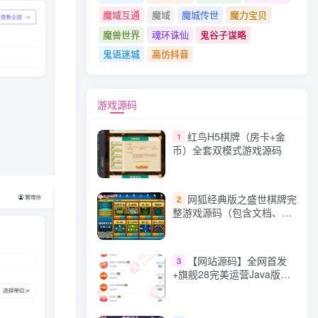
魔域互通
魔域
魔城传世
魔力宝贝
魔兽世界
魂环诛仙
鬼谷子谋略
鬼语迷城
高仿抖音
游戏源码
红鸟H5棋牌（房卡+金
1
币）全套双模式游戏源码
网狐经典版之盛世棋牌完
2
整游戏源码（包含文档、架
设教程、网站、源代码等）
【网站源码】全网首发
3
+旗舰28完美运营Java版高
仿28圈+彩种丰富+机器人
+眯牌