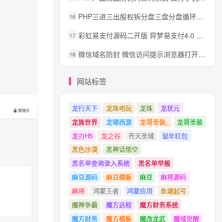
PHP三进三出股权拆分盘三盘分盘循环拆分系统源码
16
彩虹易支付源码二开版 异梦易支付4.0 可对接官方/易支付/码支付 去除后门 美化用户中心
17
微信域名防封 微信访问提示浏览器打开 非微信访问直接打开预防域名被封域名被封包换服务
18
网站标签
龙行天下
龙珠电玩
龙珠
龙状元
龙族世界
龙啸西游
龙哥圣装_
龙哥圣装
龙刃H5
龙之谷
齐天圣域
鼠年红包
黑色沙漠
黑神话悟空
黑名单查询录入系统
黑名单举报
麻豆源码
麻豆模板
麻豆
麻将源码
麻将
鸿蒙王者
鸿蒙应用
鱼塘起号
魔神争霸
魔方远程
魔方财务系统
魔方财务
魔方模板
魔改龙武
魔域觉醒