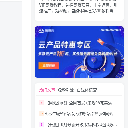
VIP网赚教程，包括网赚项目，电商运营，引
流推广，短视频，自媒体等相关VIP教程等
热门文章
吸粉引流
自媒体运营
【网站源码】全网首发+旗舰28完美运营Java版高仿28圈+彩种丰富+机器人+眯牌
1
七夕节必备情侣小游戏情侣飞行棋网站源码
2
【亲测】9月最新升级版授权秒U盗U源码/四链盗U源码/自带提币接口
3