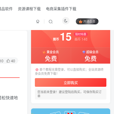
精品软件
资源课程下载
电商采集插件下载
开通会员
付费资源
已售 6
15
限时特惠
146
图币
图币
黄金会员
超级会员
免费
免费
10
40
单个教程无需登录，可以直接购买；全站资源终
身会员免费下载！
立即购买
您当前未登录！建议登陆后购买，可保存购买订
HI！请登录
单
轻松快速地
登录
注册