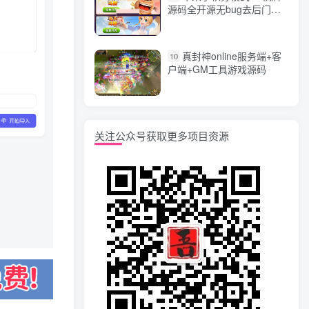
源码全开源无bug去后门无
漏洞完整源码 价值5000元
真封神online服务端+客
10
户端+GM工具游戏源码
关注公众号获取更多项目资源