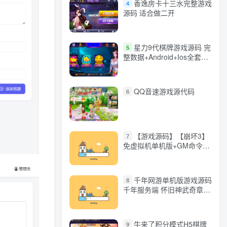
香逸房卡十三水完整游戏
4
源码 适合做二开
星力9代棋牌游戏源码 完
5
整数据+Android+Ios全套
APP客户端 解密工具+视频
教程(见另个链接)
QQ音速游戏源代码
6
【游戏源码】【崩坏3】
7
免虚拟机单机版+GM命令
+全角色+安装教程+不限速
下载
千年网游单机版游戏源码
8
千年服务端 怀旧神武奇章一
键端 任务副本 GM口令代码
牛来了积分模式H5棋牌
9