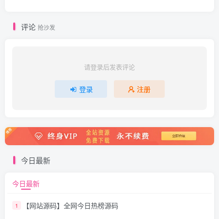
评论
抢沙发
请登录后发表评论
登录
注册
今日最新
今日最新
【网站源码】全网今日热榜源码
1