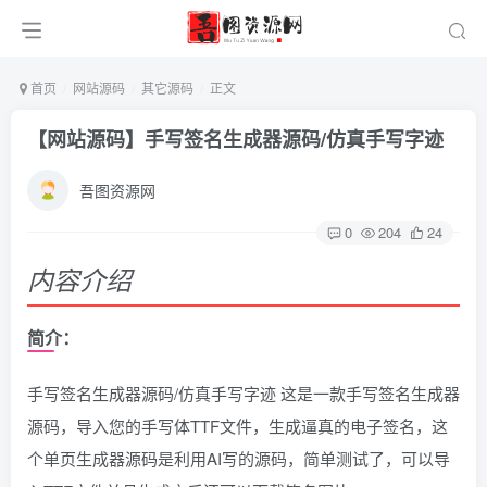
首页
网站源码
其它源码
正文
【网站源码】手写签名生成器源码/仿真手写字迹
吾图资源网
0
204
24
内容介绍
简介：
手写签名生成器源码/仿真手写字迹 这是一款手写签名生成器
源码，导入您的手写体TTF文件，生成逼真的电子签名，这
个单页生成器源码是利用AI写的源码，简单测试了，可以导