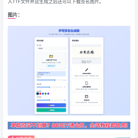
入TTF文件并且生成之后还可以下载签名图片。
图片：