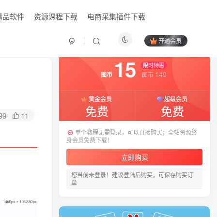
精品软件
资源课程下载
电商采集插件下载
开通会员
付费资源
已售 6
15
限时特惠
149
图币
图币
黄金会员
超级会员
免费
免费
99
11
单个教程无需登录，可以直接购买；全站资源终
身会员免费下载！
HI！请登录
立即购买
您当前未登录！建议登陆后购买，可保存购买订
登录
注册
单