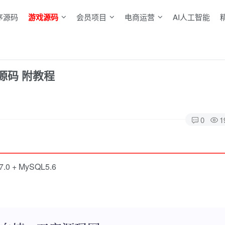
序源码
游戏源码
会员项目
电商运营
AI人工智能
源码 附教程
0
1
+ MySQL5.6