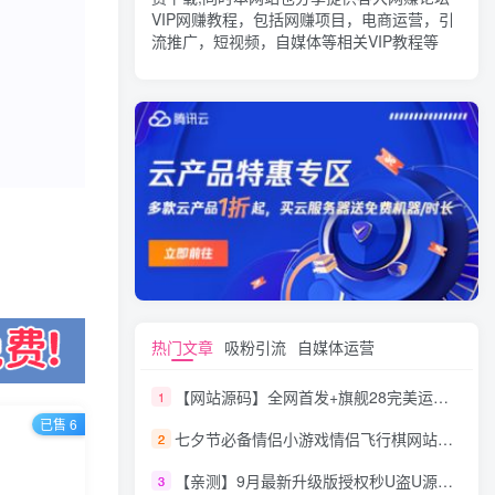
VIP网赚教程，包括网赚项目，电商运营，引
流推广，短视频，自媒体等相关VIP教程等
热门文章
吸粉引流
自媒体运营
【网站源码】全网首发+旗舰28完美运营Java版高仿28圈+彩种丰富+机器人+眯牌
1
已售 6
七夕节必备情侣小游戏情侣飞行棋网站源码
2
【亲测】9月最新升级版授权秒U盗U源码/四链盗U源码/自带提币接口
3