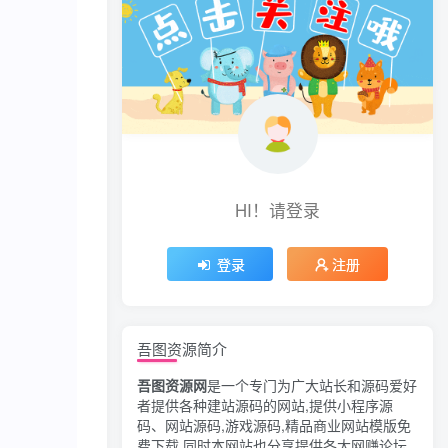
HI！请登录
登录
注册
吾图资源简介
吾图资源网
是一个专门为广大站长和源码爱好
者提供各种建站源码的网站,提供小程序源
码、网站源码,游戏源码,精品商业网站模版免
费下载,同时本网站也分享提供各大网赚论坛