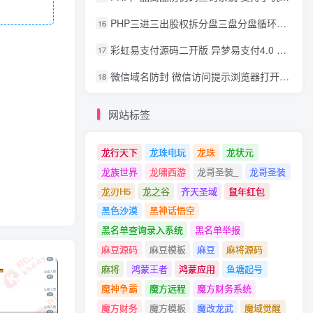
PHP三进三出股权拆分盘三盘分盘循环拆分系统源码
16
彩虹易支付源码二开版 异梦易支付4.0 可对接官方/易支付/码支付 去除后门 美化用户中心
17
微信域名防封 微信访问提示浏览器打开 非微信访问直接打开预防域名被封域名被封包换服务
18
网站标签
龙行天下
龙珠电玩
龙珠
龙状元
龙族世界
龙啸西游
龙哥圣装_
龙哥圣装
龙刃H5
龙之谷
齐天圣域
鼠年红包
黑色沙漠
黑神话悟空
黑名单查询录入系统
黑名单举报
麻豆源码
麻豆模板
麻豆
麻将源码
麻将
鸿蒙王者
鸿蒙应用
鱼塘起号
魔神争霸
魔方远程
魔方财务系统
魔方财务
魔方模板
魔改龙武
魔域觉醒