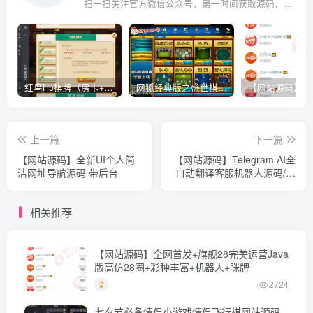
扫一扫关注官方微信公众号，第一时间获取源码、网赚项目资源教程，自媒体等知识干货，让互联网创业赚钱更简单。
红鸟H5棋牌（房卡+金币）全套双模式游戏源码
网狐经典版之盛世棋牌完整游戏源码（包含文档、架设教程、网站、源代码等）
上一篇
下一篇
【网站源码】全新UI个人简
【网站源码】Telegram AI全
洁网址导航源码 带后台
自动翻译客服机器人源码/带
视频搭建教程
相关推荐
【网站源码】全网首发+旗舰28完美运营Java
版高仿28圈+彩种丰富+机器人+眯牌
2724
七夕节必备情侣小游戏情侣飞行棋网站源码