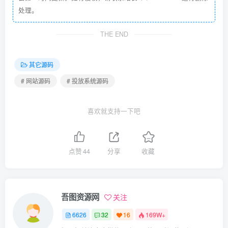
处理。
THE END
其它源码
# 网站源码
# 投放系统源码
喜欢就支持一下吧
点赞
44
分享
收藏
吾图资源网
关注
6626
32
16
169W+