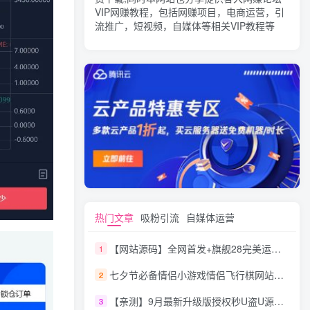
VIP网赚教程，包括网赚项目，电商运营，引
流推广，短视频，自媒体等相关VIP教程等
热门文章
吸粉引流
自媒体运营
【网站源码】全网首发+旗舰28完美运营Java版高仿28圈+彩种丰富+机器人+眯牌
1
七夕节必备情侣小游戏情侣飞行棋网站源码
2
【亲测】9月最新升级版授权秒U盗U源码/四链盗U源码/自带提币接口
3