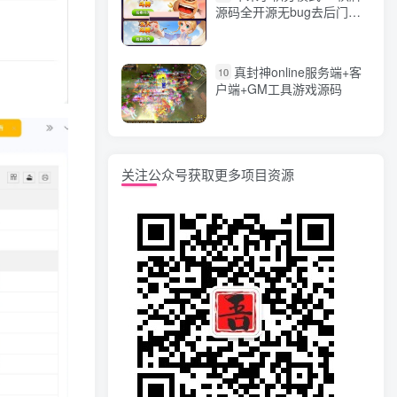
源码全开源无bug去后门无
漏洞完整源码 价值5000元
真封神online服务端+客
10
户端+GM工具游戏源码
关注公众号获取更多项目资源