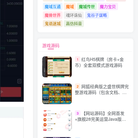
魔域互通
魔域
魔城传世
魔力宝贝
魔兽世界
魂环诛仙
鬼谷子谋略
鬼语迷城
高仿抖音
游戏源码
红鸟H5棋牌（房卡+金
1
币）全套双模式游戏源码
网狐经典版之盛世棋牌完
2
整游戏源码（包含文档、架
设教程、网站、源代码等）
【网站源码】全网首发
3
+旗舰28完美运营Java版高
仿28圈+彩种丰富+机器人
+眯牌