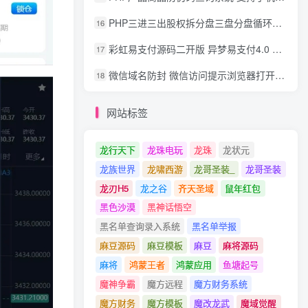
PHP三进三出股权拆分盘三盘分盘循环拆分系统源码
16
彩虹易支付源码二开版 异梦易支付4.0 可对接官方/易支付/码支付 去除后门 美化用户中心
17
微信域名防封 微信访问提示浏览器打开 非微信访问直接打开预防域名被封域名被封包换服务
18
网站标签
龙行天下
龙珠电玩
龙珠
龙状元
龙族世界
龙啸西游
龙哥圣装_
龙哥圣装
龙刃H5
龙之谷
齐天圣域
鼠年红包
黑色沙漠
黑神话悟空
黑名单查询录入系统
黑名单举报
麻豆源码
麻豆模板
麻豆
麻将源码
麻将
鸿蒙王者
鸿蒙应用
鱼塘起号
魔神争霸
魔方远程
魔方财务系统
魔方财务
魔方模板
魔改龙武
魔域觉醒