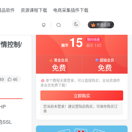
精品软件
资源课程下载
电商采集插件下载
开通会员
付费资源
已售 5
15
限时特惠
情控制/
149
图币
图币
黄金会员
超级会员
免费
免费
49
46
单个教程无需登录，可以直接购买；全站资源终
身会员免费下载！
立即购买
HP
您当前未登录！建议登陆后购买，可保存购买订
HI！请登录
单
启SSL
登录
注册