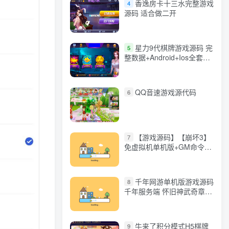
香逸房卡十三水完整游戏
4
源码 适合做二开
星力9代棋牌游戏源码 完
5
整数据+Android+Ios全套
APP客户端 解密工具+视频
教程(见另个链接)
QQ音速游戏源代码
6
【游戏源码】【崩坏3】
7
免虚拟机单机版+GM命令
+全角色+安装教程+不限速
下载
千年网游单机版游戏源码
8
千年服务端 怀旧神武奇章一
键端 任务副本 GM口令代码
牛来了积分模式H5棋牌
9