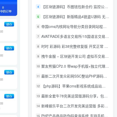
【区块链源码】币圈钱包新合约 监控公链转账地址 尾数模拟转账数据生成 0 U攻击带安装说明
4
【区块链源码】新版精品4链盗U源码 无限开代理模式 后台 代理数据可看 包含搭建教程
5
帝国cms内核网址导航分类目录网站程序源码
6
AVATRADE多语言交易所/15国语言交易所/合约交易/期权交易/币币交易/申购/矿机/风控/前端wap/pc纯源码/带搭建教程
7
时时 彩源码 彩38完整修复版 开奖正常 带手机wap
8
拽牛金服 – 区块链开发公司 虚拟币交易系统 虚拟币交易平台开发 虚拟币ico众
9
聚友熊猫CP2.0 带wap手机版+独立代理后台+整站打包全开源
10
最新二次开发众彩网SSC整站PHP源码+WAP手机版+KJ采集器+集成云端在线充值
11
【php源码】苹果cms影视系统成品站打包+电影先生6.1.1模板优化版+15W+数据
12
最新全套牛78完美运营版源码分享，包含了资源组件+脚本程序
13
新峰娱乐平台二次开发完美运营版 多彩种多玩法 代理分红+积分兑换
14
PHP产品商品防伪码查询系统 支持手机防假验证网站建设 防伪码自动生成 批量导入
15