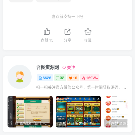
喜欢就支持一下吧
点赞
15
分享
收藏
吾图资源网
关注
6626
32
16
169W+
扫一扫关注官方微信公众号，第一时间获取源码、网赚项目资源教程，自媒体等知识干货，让互联网创业赚钱更简单。
红鸟H5棋牌（房卡+金币）全套双模式游戏源码
网狐经典版之盛世棋牌完整游戏源码（包含文档、架设教程、网站、源代码等）