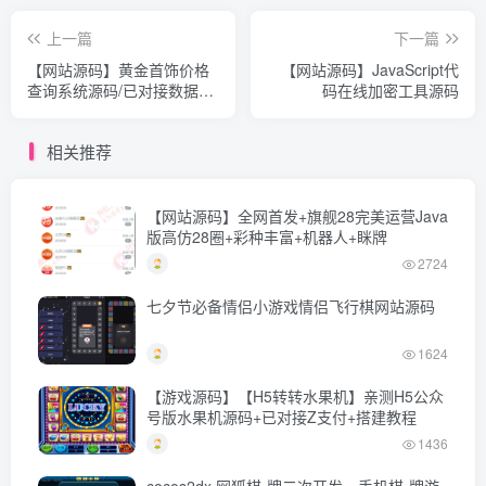
上一篇
下一篇
【网站源码】黄金首饰价格
【网站源码】JavaScript代
查询系统源码/已对接数据接
码在线加密工具源码
口 贵金属价格查询API源码
相关推荐
【网站源码】全网首发+旗舰28完美运营Java
版高仿28圈+彩种丰富+机器人+眯牌
2724
七夕节必备情侣小游戏情侣飞行棋网站源码
1624
【游戏源码】【H5转转水果机】亲测H5公众
号版水果机源码+已对接Z支付+搭建教程
1436
cocos2dx 网狐棋-牌二次开发、手机棋-牌游