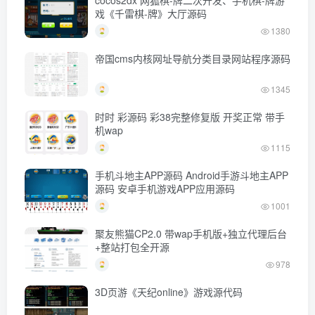
戏《千雷棋-牌》大厅源码
1380
帝国cms内核网址导航分类目录网站程序源码
1345
时时 彩源码 彩38完整修复版 开奖正常 带手
机wap
1115
手机斗地主APP源码 Android手游斗地主APP
源码 安卓手机游戏APP应用源码
1001
聚友熊猫CP2.0 带wap手机版+独立代理后台
+整站打包全开源
978
3D页游《天纪online》游戏源代码