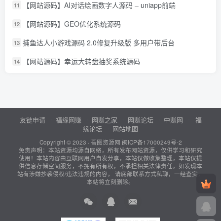
【网站源码】AI对话绘画数字人源码 – uniapp前端
11
【网站源码】GEO优化系统源码
12
捕鱼达人小游戏源码 2.0修复升级版 多用户带后台
13
【网站源码】幸运大转盘抽奖系统源码
14
友链申请
福缘网赚
网赚之家
网赚论坛
中赚网
福
缘论坛
网站地图
Copyright © 2023 ·
吾图资源网
闽ICP备17000249号-2
免责声明：本站资源均源自网络，所有发布网站资源，仅供学习和研究
使用！本站内容由互联网用户自发分享，本站仅做收集整理，本站仅提
供信息存储空间服务，不拥有所有权，不承担相关法律责任。如发现本
站有涉嫌抄袭侵权/违法违规的内容， 请底部联系方式私聊，一经查实，
本站将立刻删除。