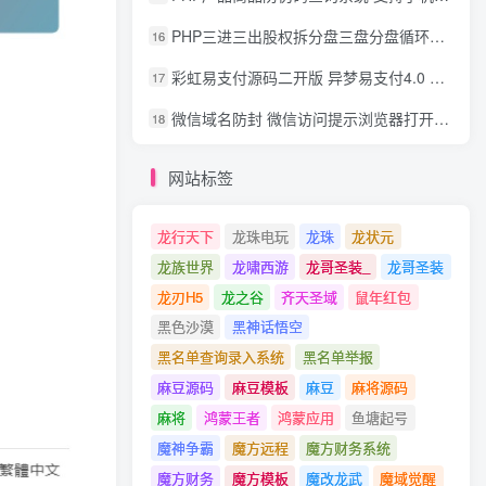
PHP三进三出股权拆分盘三盘分盘循环拆分系统源码
16
彩虹易支付源码二开版 异梦易支付4.0 可对接官方/易支付/码支付 去除后门 美化用户中心
17
微信域名防封 微信访问提示浏览器打开 非微信访问直接打开预防域名被封域名被封包换服务
18
网站标签
龙行天下
龙珠电玩
龙珠
龙状元
龙族世界
龙啸西游
龙哥圣装_
龙哥圣装
龙刃H5
龙之谷
齐天圣域
鼠年红包
黑色沙漠
黑神话悟空
黑名单查询录入系统
黑名单举报
麻豆源码
麻豆模板
麻豆
麻将源码
麻将
鸿蒙王者
鸿蒙应用
鱼塘起号
魔神争霸
魔方远程
魔方财务系统
魔方财务
魔方模板
魔改龙武
魔域觉醒