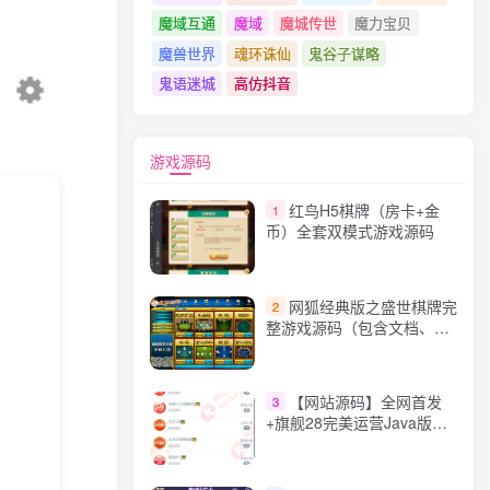
魔域互通
魔域
魔城传世
魔力宝贝
魔兽世界
魂环诛仙
鬼谷子谋略
鬼语迷城
高仿抖音
游戏源码
红鸟H5棋牌（房卡+金
1
币）全套双模式游戏源码
网狐经典版之盛世棋牌完
2
整游戏源码（包含文档、架
设教程、网站、源代码等）
【网站源码】全网首发
3
+旗舰28完美运营Java版高
仿28圈+彩种丰富+机器人
+眯牌