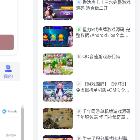
香逸房卡十三水完整游戏
4
源码 适合做二开
星力9代棋牌游戏源码 完
5
整数据+Android+Ios全套
APP客户端 解密工具+视频
教程(见另个链接)
QQ音速游戏源代码
6
【游戏源码】【崩坏3】
7
免虚拟机单机版+GM命令
+全角色+安装教程+不限速
下载
千年网游单机版游戏源码
8
千年服务端 怀旧神武奇章一
键端 任务副本 GM口令代码
牛来了积分模式H5棋牌
9