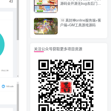
源码全开源无bug去后门无
漏洞完整源码 价值5000元
真封神online服务端+客
10
户端+GM工具游戏源码
关注公众号获取更多项目资源