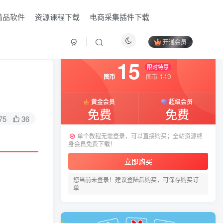
精品软件
资源课程下载
电商采集插件下载
开通会员
付费资源
已售 15
15
限时特惠
149
图币
图币
黄金会员
超级会员
免费
免费
75
36
单个教程无需登录，可以直接购买；全站资源终
身会员免费下载！
立即购买
您当前未登录！建议登陆后购买，可保存购买订
HI！请登录
单
登录
注册