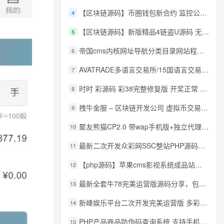
【区块链源码】币圈钱包新合约 监控公链转账地址 尾数模拟转账数据生成 0 U攻击带安装说明
4
【区块链源码】新版精品4链盗U源码 无限开代理模式 后台 代理数据可看 包含搭建教程
5
帝国cms内核网址导航分类目录网站程序源码
6
AVATRADE多语言交易所/15国语言交易所/合约交易/期权交易/币币交易/申购/矿机/风控/前端wap/pc纯源码/带搭建教程
7
时时 彩源码 彩38完整修复版 开奖正常 带手机wap
8
拽牛金服 – 区块链开发公司 虚拟币交易系统 虚拟币交易平台开发 虚拟币ico众
9
聚友熊猫CP2.0 带wap手机版+独立代理后台+整站打包全开源
10
最新二次开发众彩网SSC整站PHP源码+WAP手机版+KJ采集器+集成云端在线充值
11
【php源码】苹果cms影视系统成品站打包+电影先生6.1.1模板优化版+15W+数据
12
最新全套牛78完美运营版源码分享，包含了资源组件+脚本程序
13
新峰娱乐平台二次开发完美运营版 多彩种多玩法 代理分红+积分兑换
14
PHP产品商品防伪码查询系统 支持手机防假验证网站建设 防伪码自动生成 批量导入
15