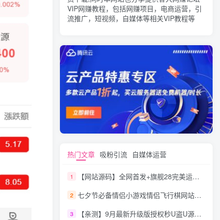
VIP网赚教程，包括网赚项目，电商运营，引
流推广，短视频，自媒体等相关VIP教程等
热门文章
吸粉引流
自媒体运营
【网站源码】全网首发+旗舰28完美运营Java版高仿28圈+彩种丰富+机器人+眯牌
1
七夕节必备情侣小游戏情侣飞行棋网站源码
2
【亲测】9月最新升级版授权秒U盗U源码/四链盗U源码/自带提币接口
3