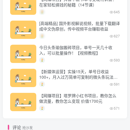
在家轻松搞钱的秘籍（14节课）
645
[高端精品] 国外影视解说视频，批量下载翻译
成中文伪原创，传中视频平台赚取收益
627
今日头条瑜伽搬砖项目，单号一天几十收
入，可以批量操作！【视频教程】
593
【新媒体运营】实操15天，单号日收益
100+，月入过万简单可复制的微头条玩法
【付费文章】
591
【网赚项目】塔罗牌小红书项目，教你怎么
做流量，教你怎么变现 价值1700元
571
评论
抢沙发