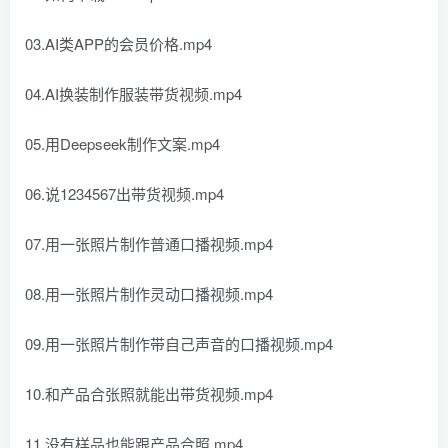
03.AI类APP的会员价格.mp4
04.AI换装制作服装带货视频.mp4
05.用Deepseek制作文案.mp4
06.说1234567出带货视频.mp4
07.用一张照片制作普通口播视频.mp4
08.用一张照片制作灵动口播视频.mp4
09.用一张照片制作带自己声音的口播视频.mp4
10.和产品合张照就能出带货视频.mp4
11.没有样品也能跟产品合照.mp4