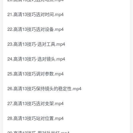
21.高清13技巧选对时间.mp4
22.高清13技巧选对设备.mp4
23.高清13技巧-选对工具.mp4
24.高清13技巧-选对镜头.mp4
25.高清13技巧调对参数.mp4
26.高清13技巧保持镜头的稳定性.mp4
27.高清13技巧选对支架.mp4
28.高清13技巧站对位置.mp4
29.高清13技巧-用对补光灯.mp4