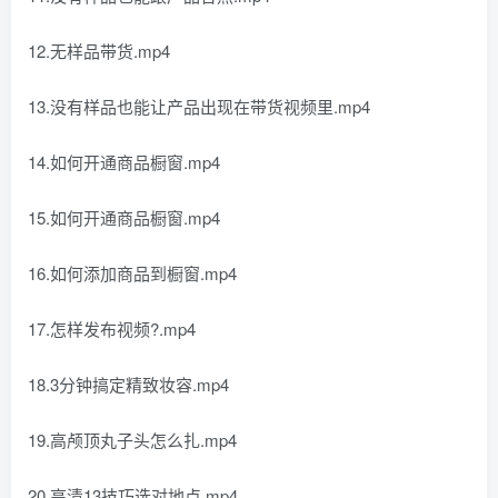
12.无样品带货.mp4
13.没有样品也能让产品出现在带货视频里.mp4
14.如何开通商品橱窗.mp4
15.如何开通商品橱窗.mp4
16.如何添加商品到橱窗.mp4
17.怎样发布视频?.mp4
18.3分钟搞定精致妆容.mp4
19.高颅顶丸子头怎么扎.mp4
20.高清13技巧选对地点.mp4