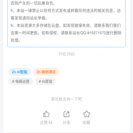
否则产生的一切后果自负。
5、本站一律禁止以任何方式发布或转载任何违法的相关信息，访
客发现请向站长举报。
6、本站资源大多存储在云盘，如发现链接失效，请联系我们我们
会第一时间更新。如有侵权，请联系站长QQ:815271572进行删除
处理。
THE END
AI智能
网创项目
# 电商运营
# AI变现
喜欢就支持一下吧
点赞
44
分享
收藏