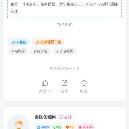
会第一时间更新。如有侵权，请联系站长QQ:815271572进行删除
处理。
THE END
AI智能
资源课程下载
# AI教程
# Pr剪辑
# 剪映教程
喜欢就支持一下吧
点赞
15
分享
收藏
吾图资源网
关注
6626
32
16
169W+