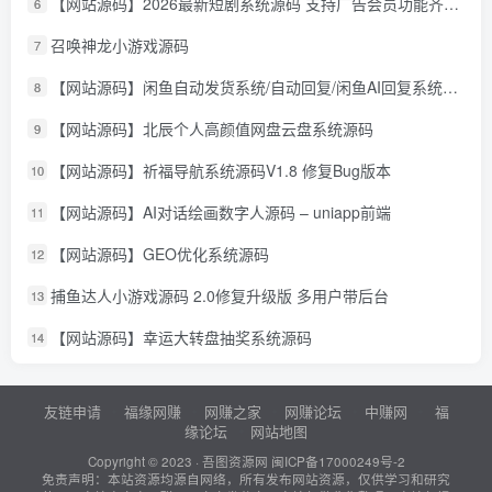
【网站源码】2026最新短剧系统源码 支持广告会员功能齐全短剧源码
6
召唤神龙小游戏源码
7
【网站源码】闲鱼自动发货系统/自动回复/闲鱼AI回复系统源码
8
【网站源码】北辰个人高颜值网盘云盘系统源码
9
【网站源码】祈福导航系统源码V1.8 修复Bug版本
10
【网站源码】AI对话绘画数字人源码 – uniapp前端
11
【网站源码】GEO优化系统源码
12
捕鱼达人小游戏源码 2.0修复升级版 多用户带后台
13
【网站源码】幸运大转盘抽奖系统源码
14
友链申请
福缘网赚
网赚之家
网赚论坛
中赚网
福
缘论坛
网站地图
Copyright © 2023 ·
吾图资源网
闽ICP备17000249号-2
免责声明：本站资源均源自网络，所有发布网站资源，仅供学习和研究