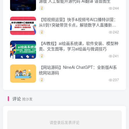
源版 人工智能开源代码 AI翻译 语音图生
244
【短视频运营】快手&视频号AI口播特训营：
从0到1突破带货卡点，解锁数字人直播新技
能
242
【AI教程】ai绘画系统课，软件安装、模型种
类、文生图等，学习ai绘画与微调技巧
241
【网站源码】NineAi ChatGPT：全新版AI系
统网站源码
237
评论
抢沙发
请登录后发表评论