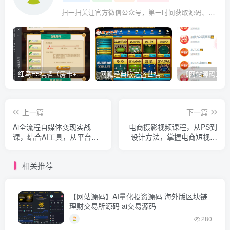
扫一扫关注官方微信公众号，第一时间获取源码、网赚项目资源教程，自媒体等知识干货，让互联网创业赚钱更简单。
红鸟H5棋牌（房卡+金币）全套双模式游戏源码
网狐经典版之盛世棋牌完整游戏源码（包含文档、架设教程、网站、源代码等）
上一篇
下一篇
Ai全流程自媒体变现实战
电商摄影视频课程，从PS到
课，结合AI工具，从平台选
设计方法，掌握电商短视频
择、剪辑入门到账号运营
拍摄，制作大流量图片
相关推荐
【网站源码】AI量化投资源码 海外版区块链
理财交易所源码 ai交易源码
280