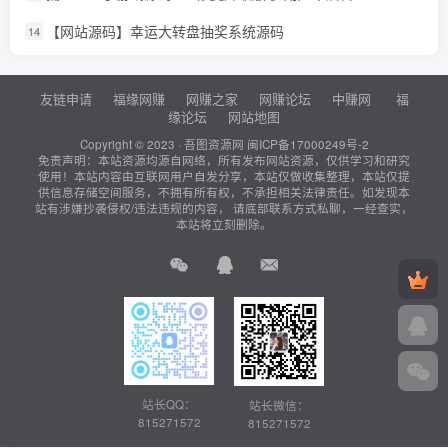
【网站源码】幸运大转盘抽奖系统源码
14
友链申请
福缘网赚
网赚之家
网赚论坛
中赚网
福
缘论坛
网站地图
Copyright © 2023 ·
吾图资源网
闽ICP备17000249号-2
免责声明：本站资源均源自网络，所有发布网站资源，仅供学习和研究
使用！本站内容由互联网用户自发分享，本站仅做收集整理，本站仅提
供信息存储空间服务，不拥有所有权，不承担相关法律责任。如发现本
站有涉嫌抄袭侵权/违法违规的内容， 请底部联系方式私聊，一经查实，
本站将立刻删除。
站长QQ：
站长微信：
815271572
815271572