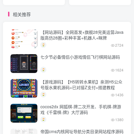
理分销 全新UI 多模板
盘云盘资源搜索
相关推荐
【网站源码】全网首发+旗舰28完美运营Java
版高仿28圈+彩种丰富+机器人+眯牌
2724
七夕节必备情侣小游戏情侣飞行棋网站源码
1624
【游戏源码】【H5转转水果机】亲测H5公众
号版水果机源码+已对接Z支付+搭建教程
1436
cocos2dx 网狐棋-牌二次开发、手机棋-牌游
戏《千雷棋-牌》大厅源码
1380
帝国cms内核网址导航分类目录网站程序源码