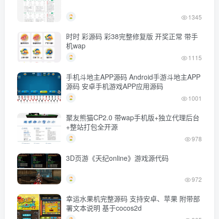
1345
时时 彩源码 彩38完整修复版 开奖正常 带手
机wap
1115
手机斗地主APP源码 Android手游斗地主APP
源码 安卓手机游戏APP应用源码
1001
聚友熊猫CP2.0 带wap手机版+独立代理后台
+整站打包全开源
978
3D页游《天纪online》游戏源代码
972
幸运水果机完整源码 支持安卓、苹果 附带部
署文本说明 基于cocos2d