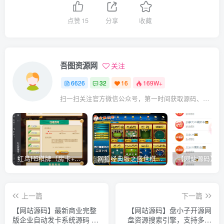
点赞
15
分享
收藏
吾图资源网
关注
6626
32
16
169W+
扫一扫关注官方微信公众号，第一时间获取源码、网赚项目资源教程，自媒体等知识干货，让互联网创业赚钱更简单。
红鸟H5棋牌（房卡+金币）全套双模式游戏源码
网狐经典版之盛世棋牌完整游戏源码（包含文档、架设教程、网站、源代码等）
上一篇
下一篇
【网站源码】最新商业完整
【网站源码】盘小子开源网
版企业自动发卡系统源码 代
盘资源搜索引擎，支持多网