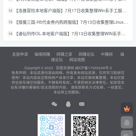
【洛雅冒险本地客户端版】7月17日收集整理Win系手工服务端-经典冒险页游-详细文本搭建教程-PC客户端
12
【猎魔三国-H5代金券内购跨服版】7月13日收集整理Linux手工服务端-典藏卡牌回合手游-详细文本搭建教程-通用视频教程-GM管理授权后台-简易安卓客户端
13
【诸仙列传OL-本地客户端版】7月13日收集整理WIN系手工服务端-经典修真页游-详细文本搭建教程-GM工具-PC客户端
14
友链申请
福缘网赚
网赚之家
网赚论坛
中赚网
福
缘论坛
网站地图
Copyright © 2023 ·
吾图资源网
闽ICP备17000249号-2
免责声明：本站资源均源自网络，所有发布网站资源，仅供学习和研究
使用！本站内容由互联网用户自发分享，本站仅做收集整理，本站仅提
供信息存储空间服务，不拥有所有权，不承担相关法律责任。如发现本
站有涉嫌抄袭侵权/违法违规的内容， 请底部联系方式私聊，一经查实，
本站将立刻删除。