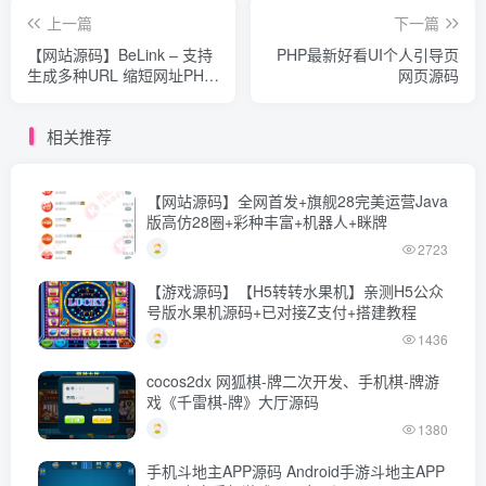
上一篇
下一篇
【网站源码】BeLink – 支持
PHP最新好看UI个人引导页
生成多种URL 缩短网址PHP
网页源码
源码
相关推荐
【网站源码】全网首发+旗舰28完美运营Java
版高仿28圈+彩种丰富+机器人+眯牌
2723
【游戏源码】【H5转转水果机】亲测H5公众
号版水果机源码+已对接Z支付+搭建教程
1436
cocos2dx 网狐棋-牌二次开发、手机棋-牌游
戏《千雷棋-牌》大厅源码
1380
手机斗地主APP源码 Android手游斗地主APP