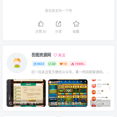
喜欢就支持一下吧
点赞
20
分享
收藏
吾图资源网
关注
6622
32
16
169W+
扫一扫关注官方微信公众号，第一时间获取源码、网赚项目资源教程，自媒体等知识干货，让互联网创业赚钱更简单。
红鸟H5棋牌（房卡+金币）全套双模式游戏源码
网狐经典版之盛世棋牌完整游戏源码（包含文档、架设教程、网站、源代码等）