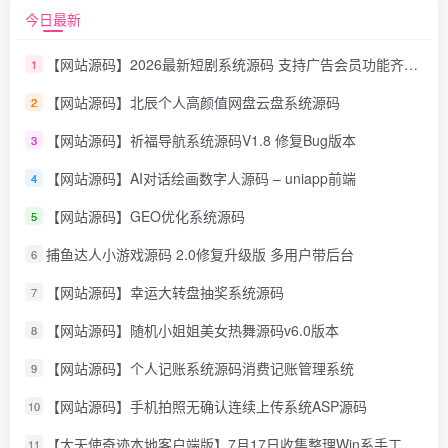
今日最新
【网站源码】2026最新短剧系统源码 支持广告会员功能齐全短剧源码
1
【网站源码】北辰个人高颜值网盘云盘系统源码
2
【网站源码】祈福导航系统源码V1.8 修复Bug版本
3
【网站源码】AI对话绘画数字人源码 – uniapp前端
4
【网站源码】GEO优化系统源码
5
捕鱼达人小游戏源码 2.0修复升级版 多用户带后台
6
【网站源码】幸运大转盘抽奖系统源码
7
【网站源码】随机小姐姐美女热舞源码v6.0版本
8
【网站源码】个人记账系统源码消费记账管理系统
9
【网站源码】手机拍照无确认连续上传系统ASP源码
10
【大天使奇迹本地客户端版】7月17日收集整理Win系手工服务端-怀旧奇迹页游-详细文本搭建教程-GM授权管理后台-PC客户端
11