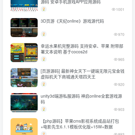
源码 安卓手机游戏APP应用源码
1001
3D页游《天纪online》游戏源代码
970
幸运水果机完整源码 支持安卓、苹果 附带部
署文本说明 基于cocos2d
965
[页游源码] 最新神女天下一键端无限元宝金钱
虚拟机天下商城通天塔四天王
920
unity3d端游私服源码 神启online全套游戏源
码
903
【php源码】苹果cms影视系统成品站打包
+电影先生6.1.1模板优化版+15W+数据
893