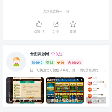
喜欢就支持一下吧
点赞
44
分享
收藏
吾图资源网
关注
6640
32
16
169W+
扫一扫关注官方微信公众号，第一时间获取源码、网赚项目资源教程，自媒体等知识干货，让互联网创业赚钱更简单。
红鸟H5棋牌（房卡+金币）全套双模式游戏源码
网狐经典版之盛世棋牌完整游戏源码（包含文档、架设教程、网站、源代码等）