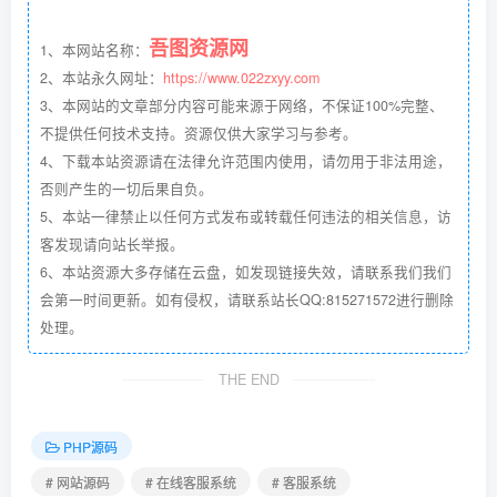
吾图资源网
1、本网站名称：
2、本站永久网址：
https://www.022zxyy.com
3、本网站的文章部分内容可能来源于网络，不保证100%完整、
不提供任何技术支持。资源仅供大家学习与参考。
4、下载本站资源请在法律允许范围内使用，请勿用于非法用途，
否则产生的一切后果自负。
5、本站一律禁止以任何方式发布或转载任何违法的相关信息，访
客发现请向站长举报。
6、本站资源大多存储在云盘，如发现链接失效，请联系我们我们
会第一时间更新。如有侵权，请联系站长QQ:815271572进行删除
处理。
THE END
PHP源码
# 网站源码
# 在线客服系统
# 客服系统