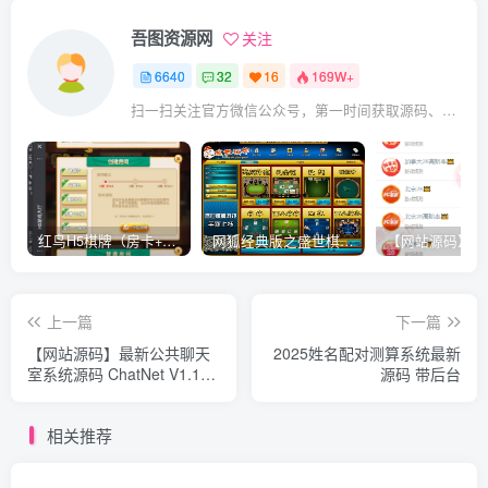
吾图资源网
关注
6640
32
16
169W+
扫一扫关注官方微信公众号，第一时间获取源码、网赚项目资源教程，自媒体等知识干货，让互联网创业赚钱更简单。
红鸟H5棋牌（房卡+金币）全套双模式游戏源码
网狐经典版之盛世棋牌完整游戏源码（包含文档、架设教程、网站、源代码等）
上一篇
下一篇
【网站源码】最新公共聊天
2025姓名配对测算系统最新
室系统源码 ChatNet V1.11-
源码 带后台
V1.9 完整汉化版源码 私人聊
天程序
相关推荐