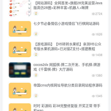
【网站源码】全网首发+旗舰28完美运营Java
版高仿28圈+彩种丰富+机器人+眯牌
2724
七夕节必备情侣小游戏情侣飞行棋网站源码
1626
【游戏源码】【H5转转水果机】亲测H5公众
号版水果机源码+已对接Z支付+搭建教程
1438
cocos2dx 网狐棋-牌二次开发、手机棋-牌游
戏《千雷棋-牌》大厅源码
1380
帝国cms内核网址导航分类目录网站程序源码
1345
时时 彩源码 彩38完整修复版 开奖正常 带手
机wap