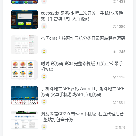
1438
cocos2dx 网狐棋-牌二次开发、手机棋-牌游
戏《千雷棋-牌》大厅源码
1380
帝国cms内核网址导航分类目录网站程序源码
1345
时时 彩源码 彩38完整修复版 开奖正常 带手
机wap
1115
手机斗地主APP源码 Android手游斗地主APP
源码 安卓手机游戏APP应用源码
1001
聚友熊猫CP2.0 带wap手机版+独立代理后台
+整站打包全开源
978