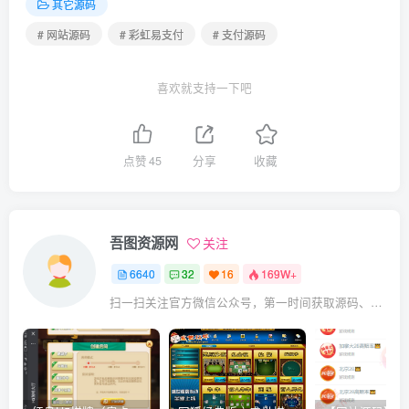
其它源码
# 网站源码
# 彩虹易支付
# 支付源码
喜欢就支持一下吧
点赞
45
分享
收藏
吾图资源网
关注
6640
32
16
169W+
扫一扫关注官方微信公众号，第一时间获取源码、网赚项目资源教程，自媒体等知识干货，让互联网创业赚钱更简单。