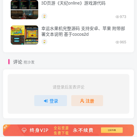
3D页游《天纪online》游戏源代码
973
幸运水果机完整源码 支持安卓、苹果 附带部
署文本说明 基于cocos2d
965
评论
抢沙发
请登录后发表评论
登录
注册