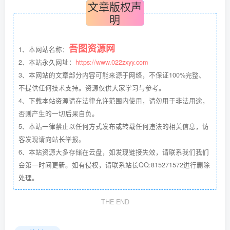
文章版权声
明
吾图资源网
1、本网站名称：
2、本站永久网址：
https://www.022zxyy.com
3、本网站的文章部分内容可能来源于网络，不保证100%完整、
不提供任何技术支持。资源仅供大家学习与参考。
4、下载本站资源请在法律允许范围内使用，请勿用于非法用途，
否则产生的一切后果自负。
5、本站一律禁止以任何方式发布或转载任何违法的相关信息，访
客发现请向站长举报。
6、本站资源大多存储在云盘，如发现链接失效，请联系我们我们
会第一时间更新。如有侵权，请联系站长QQ:815271572进行删除
处理。
THE END