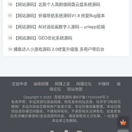
【网站源码】北辰个人高颜值网盘云盘系统源码
10
【网站源码】祈福导航系统源码V1.8 修复Bug版本
11
【网站源码】AI对话绘画数字人源码 – uniapp前端
12
【网站源码】GEO优化系统源码
13
捕鱼达人小游戏源码 2.0修复升级版 多用户带后台
14
友链申请
福缘网赚
网赚之家
网赚论坛
中赚网
福
缘论坛
网站地图
Copyright © 2023 ·
吾图资源网
闽ICP备17000249号-2
免责声明：本站资源均源自网络，所有发布网站资源，仅供学习和研究
使用！本站内容由互联网用户自发分享，本站仅做收集整理，本站仅提
供信息存储空间服务，不拥有所有权，不承担相关法律责任。如发现本
站有涉嫌抄袭侵权/违法违规的内容， 请底部联系方式私聊，一经查实，
本站将立刻删除。