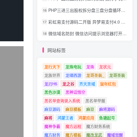
PHP三进三出股权拆分盘三盘分盘循环拆分系统源码
16
彩虹易支付源码二开版 异梦易支付4.0 可对接官方/易支付/码支付 去除后门 美化用户中心
17
微信域名防封 微信访问提示浏览器打开 非微信访问直接打开预防域名被封域名被封包换服务
18
网站标签
龙行天下
龙珠电玩
龙珠
龙状元
龙族世界
龙啸西游
龙哥圣装_
龙哥圣装
龙刃H5
龙之谷
齐天圣域
鼠年红包
黑色沙漠
黑神话悟空
黑名单查询录入系统
黑名单举报
麻豆源码
麻豆模板
麻豆
麻将源码
麻将
鸿蒙王者
鸿蒙应用
鱼塘起号
魔神争霸
魔方远程
魔方财务系统
魔方财务
魔方模板
魔改龙武
魔域觉醒