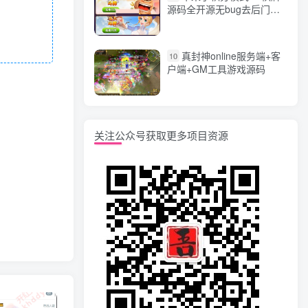
源码全开源无bug去后门无
漏洞完整源码 价值5000元
真封神online服务端+客
10
户端+GM工具游戏源码
关注公众号获取更多项目资源