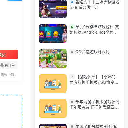
香逸房卡十三水完整游戏
4
源码 适合做二开
星力9代棋牌游戏源码 完
5
整数据+Android+Ios全套
APP客户端 解密工具+视频
教程(见另个链接)
QQ音速游戏源代码
6
购买
存购买订单
员免费下载！
【游戏源码】【崩坏3】
7
免虚拟机单机版+GM命令
+全角色+安装教程+不限速
下载
千年网游单机版游戏源码
8
千年服务端 怀旧神武奇章一
键端 任务副本 GM口令代码
牛来了积分模式H5棋牌
9