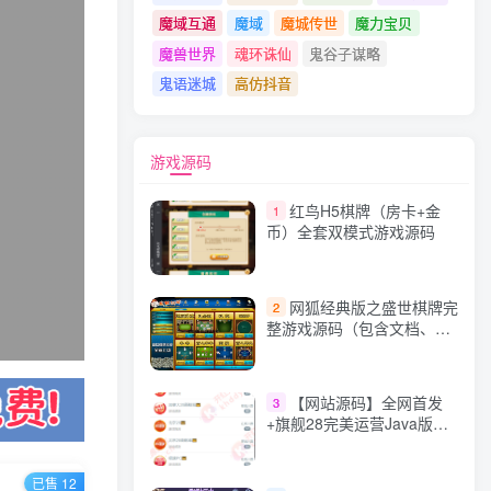
魔域互通
魔域
魔城传世
魔力宝贝
魔兽世界
魂环诛仙
鬼谷子谋略
鬼语迷城
高仿抖音
游戏源码
红鸟H5棋牌（房卡+金
1
币）全套双模式游戏源码
网狐经典版之盛世棋牌完
2
整游戏源码（包含文档、架
设教程、网站、源代码等）
【网站源码】全网首发
3
+旗舰28完美运营Java版高
仿28圈+彩种丰富+机器人
+眯牌
已售 12