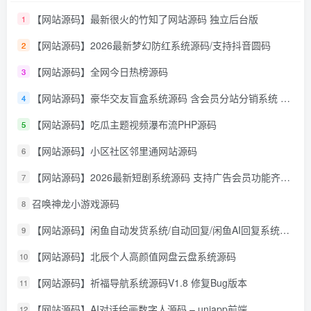
【网站源码】最新很火的竹知了网站源码 独立后台版
1
【网站源码】2026最新梦幻防红系统源码/支持抖音圆码
2
【网站源码】全网今日热榜源码
3
【网站源码】豪华交友盲盒系统源码 含会员分站分销系统 可易支付
4
【网站源码】吃瓜主题视频瀑布流PHP源码
5
【网站源码】小区社区邻里通网站源码
6
【网站源码】2026最新短剧系统源码 支持广告会员功能齐全短剧源码
7
召唤神龙小游戏源码
8
【网站源码】闲鱼自动发货系统/自动回复/闲鱼AI回复系统源码
9
【网站源码】北辰个人高颜值网盘云盘系统源码
10
【网站源码】祈福导航系统源码V1.8 修复Bug版本
11
【网站源码】AI对话绘画数字人源码 – uniapp前端
12