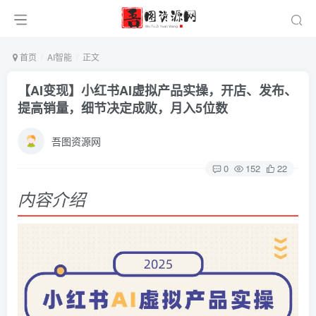
首页
AI智能
正文
【AI变现】小红书AI虚拟产品实操，开店、发布、
提高销量，细节决定成败，月入5位数
吾图资源网
0
152
22
内容介绍