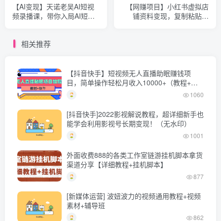
【AI变现】天诺老吴AI短视
【网赚项目】小红书虚拟店
频录播课，带你入局AI短视
铺资料变现，复制粘贴搬
频，AI+短视频，跑通视频带
运，选品上架到出单，月入
货
2W+
相关推荐
【抖音快手】短视频无人直播助眠赚钱项
目，简单操作轻松月收入10000+（教程+素
材+软件）
1060
[抖音快手]2022影视解说教程，超详细新手也
能学会利用影视号长期变现！（无水印）
1001
外面收费888的各类工作室链游挂机脚本拿货
渠道分享【详细教程+挂机脚本】
877
[新媒体运营] 波妞波力的视频通用教程+视频
素材+辅导班
862