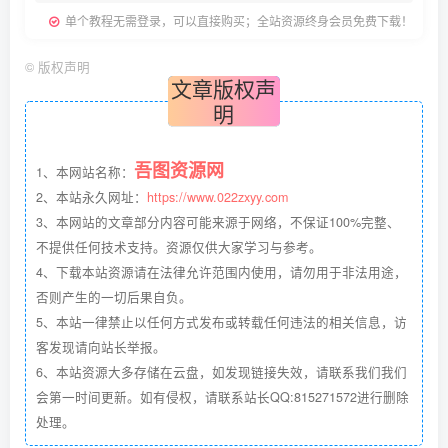
单个教程无需登录，可以直接购买；全站资源终身会员免费下载！
©
版权声明
文章版权声
明
吾图资源网
1、本网站名称：
2、本站永久网址：
https://www.022zxyy.com
3、本网站的文章部分内容可能来源于网络，不保证100%完整、
不提供任何技术支持。资源仅供大家学习与参考。
4、下载本站资源请在法律允许范围内使用，请勿用于非法用途，
否则产生的一切后果自负。
5、本站一律禁止以任何方式发布或转载任何违法的相关信息，访
客发现请向站长举报。
6、本站资源大多存储在云盘，如发现链接失效，请联系我们我们
会第一时间更新。如有侵权，请联系站长QQ:815271572进行删除
处理。