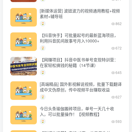
[新媒体运营] 波妞波力的视频通用教程+视频
素材+辅导班
862
【抖音快手】可批量起号的最新蓝海项目，
利用抖音民间故事号月入10000+
672
【网赚项目】抖音中医书单号变现特训营：
在家轻松搞钱的秘籍（14节课）
645
[高端精品] 国外影视解说视频，批量下载翻译
成中文伪原创，传中视频平台赚取收益
627
今日头条瑜伽搬砖项目，单号一天几十收
入，可以批量操作！【视频教程】
593