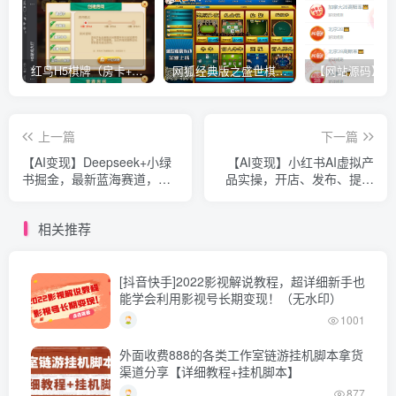
红鸟H5棋牌（房卡+金币）全套双模式游戏源码
网狐经典版之盛世棋牌完整游戏源码（包含文档、架设教程、网站、源代码等）
上一篇
下一篇
【AI变现】Deepseek+小绿
【AI变现】小红书AI虚拟产
书掘金，最新蓝海赛道，日
品实操，开店、发布、提高
入6k+，小白闭眼也要做，
销量，细节决定成败，月入5
保姆式教学
位数
相关推荐
[抖音快手]2022影视解说教程，超详细新手也
能学会利用影视号长期变现！（无水印）
1001
外面收费888的各类工作室链游挂机脚本拿货
渠道分享【详细教程+挂机脚本】
877