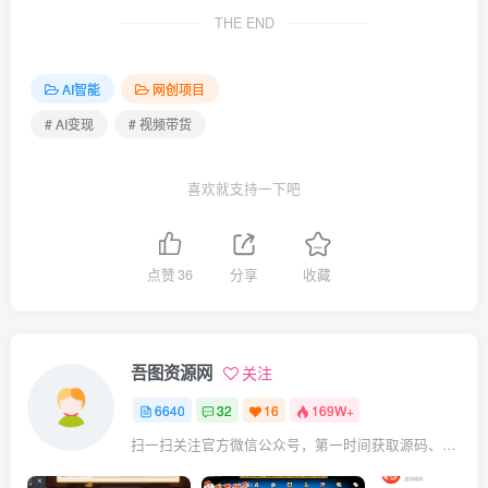
THE END
AI智能
网创项目
# AI变现
# 视频带货
喜欢就支持一下吧
点赞
36
分享
收藏
吾图资源网
关注
6640
32
16
169W+
扫一扫关注官方微信公众号，第一时间获取源码、网赚项目资源教程，自媒体等知识干货，让互联网创业赚钱更简单。