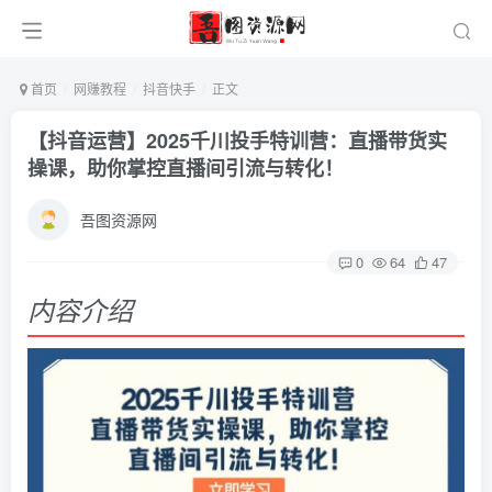
首页
网赚教程
抖音快手
正文
【抖音运营】2025千川投手特训营：直播带货实
操课，助你掌控直播间引流与转化！
吾图资源网
0
64
47
内容介绍