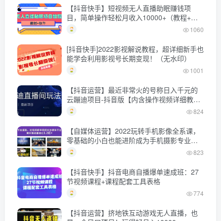
【抖音快手】短视频无人直播助眠赚钱项
目，简单操作轻松月收入10000+（教程+素
材+软件）
1060
[抖音快手]2022影视解说教程，超详细新手也
能学会利用影视号长期变现！（无水印）
1001
【抖音运营】最近非常火的号称日入千元的
云蹦迪项目-抖音版【内含操作视频详细教
程】
824
【自媒体运营】2022玩转手机影像全系课，
零基础的小白也能进阶成为手机摄影专业人
士
823
【抖音快手】抖音电商自播爆单速成班：27
节视频课程+课程配套工具表格
774
【抖音运营】挤地铁互动游戏无人直播，也