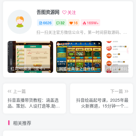
吾图资源网
关注
6626
32
16
169W+
扫一扫关注官方微信公众号，第一时间获取源码、网赚项目资源教程，自媒体等知识干货，让互联网创业赚钱更简单。
红鸟H5棋牌（房卡+金币）全套双模式游戏源码
网狐经典版之盛世棋牌完整游戏源码（包含文档、架设教程、网站、源代码等）
上一篇
下一篇
抖音直播带货教程：涵盖选
抖音绘画起号课，2025年最
品、策划、人设打造等,助力
火新赛道，15分钟一个作
主播快速掌握电商精髓
品，一天收入几张不是问题
相关推荐