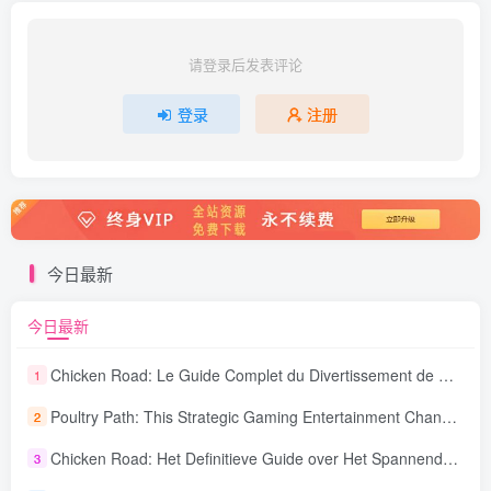
请登录后发表评论
登录
注册
今日最新
今日最新
Chicken Road: Le Guide Complet du Divertissement de Maison de Jeu Stratégique
1
Poultry Path: This Strategic Gaming Entertainment Changing Sequence Forecasting
2
Chicken Road: Het Definitieve Guide over Het Spannende Gokspel
3