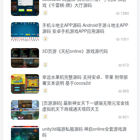
戏《千雷棋-牌》大厅源码
1380
手机斗地主APP源码 Android手游斗地主APP
源码 安卓手机游戏APP应用源码
1001
3D页游《天纪online》游戏源代码
972
幸运水果机完整源码 支持安卓、苹果 附带部
署文本说明 基于cocos2d
965
[页游源码] 最新神女天下一键端无限元宝金钱
虚拟机天下商城通天塔四天王
921
unity3d端游私服源码 神启online全套游戏源
码