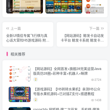
红鸟H5棋牌（房卡+金币）全套双模式游戏源码
网狐经典版之盛世棋牌完整游戏源码（包含文档、架设教程、网站、源代码等）
上一篇
下一篇
全新UI情侣专属飞行棋与真
【网站源码】鲸发卡自动发
心话大冒险H5游戏源码 附教
卡平台 鲸发卡系统 鲸发卡免
程
授权源码附带教程
相关推荐
【网站源码】全网首发+旗舰28完美运营Java
版高仿28圈+彩种丰富+机器人+眯牌
2724
【游戏源码】【H5转转水果机】亲测H5公众
号版水果机源码+已对接Z支付+搭建教程
1438
cocos2dx 网狐棋-牌二次开发、手机棋-牌游