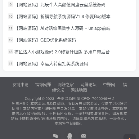
【网站源码】北辰个人高颜值网盘云盘系统源码
9
【网站源码】祈福导航系统源码V1.8 修复Bug版本
10
【网站源码】AI对话绘画数字人源码 – uniapp前端
11
【网站源码】GEO优化系统源码
12
捕鱼达人小游戏源码 2.0修复升级版 多用户带后台
13
【网站源码】幸运大转盘抽奖系统源码
14
友链申请
福缘网赚
网赚之家
网赚论坛
中赚网
福
缘论坛
网站地图
Copyright © 2023 ·
吾图资源网
闽ICP备17000249号-2
免责声明：本站资源均源自网络，所有发布网站资源，仅供学习和研究
使用！本站内容由互联网用户自发分享，本站仅做收集整理，本站仅提
供信息存储空间服务，不拥有所有权，不承担相关法律责任。如发现本
站有涉嫌抄袭侵权/违法违规的内容， 请底部联系方式私聊，一经查实，
本站将立刻删除。